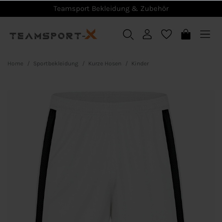
Teamsport Bekleidung & Zubehör
Home
Sportbekleidung
Kurze Hosen
Kinder