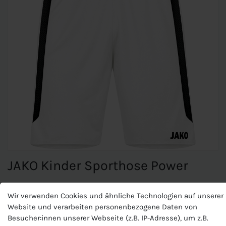
JAKO Kinder Sporthose Power
Wir verwenden Cookies und ähnliche Technologien auf unserer
JAKO Kinder Sporthose Power
Website und verarbeiten personenbezogene Daten von
Besucher:innen unserer Webseite (z.B. IP-Adresse), um z.B.
Microfeine Fasern transportieren Feuchtigkeit unmittelbar