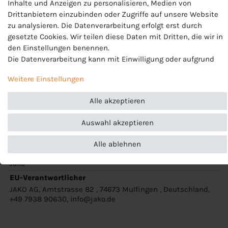
Inhalte und Anzeigen zu personalisieren, Medien von
an die Oberfläche des Stoffes. So gewährleistet KEEP DRY,
Drittanbietern einzubinden oder Zugriffe auf unsere Website
dass das Material sehr schnell trocknet und Du beim
zu analysieren. Die Datenverarbeitung erfolgt erst durch
Sport nicht auskühlst.
gesetzte Cookies. Wir teilen diese Daten mit Dritten, die wir in
Materialart:Polyester-Interlock
den Einstellungen benennen.
Zusammensetzung: 100 % Polyester (recycelt)
Die Datenverarbeitung kann mit Einwilligung oder aufgrund
eines berechtigten Interesses erfolgen. Die Zustimmung kann
Weitere Einstellungen
Ohne Innenslip
erteilt oder abgelehnt werden. Es besteht das Recht, nicht
Elastischer Bund mit Kordelzug
einzuwilligen und die Einwilligung zu einem späteren
Alle akzeptieren
Kontrasteinsatz in Wabenstruktur
Zeitpunkt zu ändern oder zu widerrufen. Beachten Sie unser
Impressum
und weitere Hinweise zur Verwendung
Auswahl akzeptieren
Produktnummer
personenbezogener Daten in unserer
Daten­schutz­erklärung
.
J-4423-K
Alle ablehnen
Hersteller
Jako
EU-Verantwortlicher
JAKO AG, Amtstrasse 82 , 74673 Mulfingen , Deutschland,
+49 7938 90630, info@jako.de