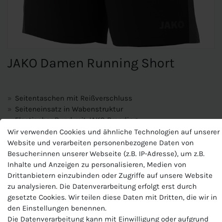
JAKO Damen Running Short
Seitentaschen mit Reißverschluss
Seiteneinsatz in Wabenstruktur
Elastischer Bund mit JAKO Branding
Microfeine Fasern transportieren Feuchtigkeit unmittelbar
Wir verwenden Cookies und ähnliche Technologien auf unserer
an die Oberfläche des Stoffes
Website und verarbeiten personenbezogene Daten von
KEEP DRY gewährleistet, dass das Material sehr schnell
Besucher:innen unserer Webseite (z.B. IP-Adresse), um z.B.
trocknet und Du beim Sport nicht auskühlst
Inhalte und Anzeigen zu personalisieren, Medien von
Drittanbietern einzubinden oder Zugriffe auf unsere Website
zu analysieren. Die Datenverarbeitung erfolgt erst durch
Materialart:Stretch-Micro-Twill
gesetzte Cookies. Wir teilen diese Daten mit Dritten, die wir in
Zusammensetzung: 100 % Polyester (recycelt)
den Einstellungen benennen.
Die Datenverarbeitung kann mit Einwilligung oder aufgrund