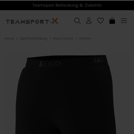
Teamsport Bekleidung & Zubehör
Home
Sportbekleidung
Kurze Hosen
Damen