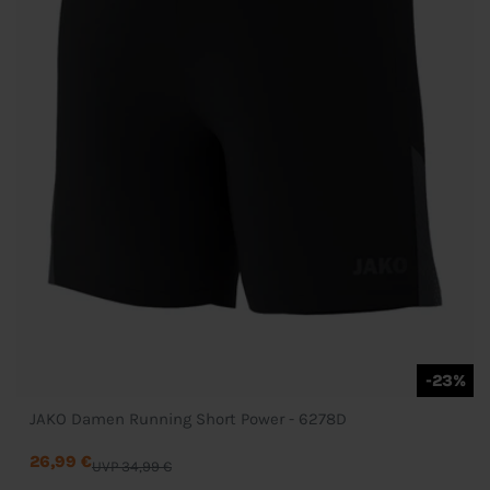
-23%
JAKO Damen Running Short Power - 6278D
26,99 €
UVP 34,99 €