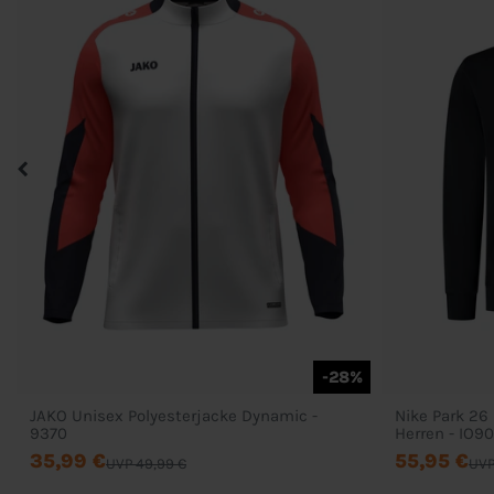
-28%
JAKO Unisex Polyesterjacke Dynamic -
Nike Park 26
9370
Herren - IO9
35,99 €
55,95 €
UVP 49,99 €
UVP