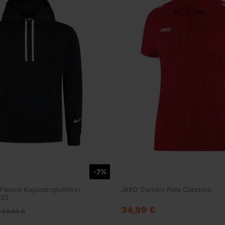
-7%
 Fleece Kapuzenpullover
JAKO Damen Polo Classico
035
34,99 €
 59,95 €