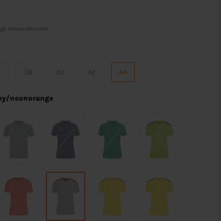
gl.
Versandkosten
6
38
40
42
44
rey/neonorange