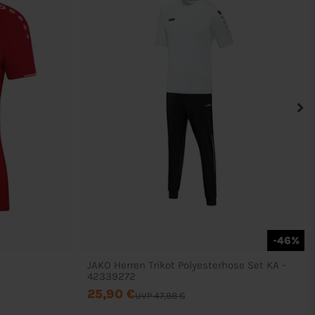
-46%
JAKO Herren Trikot Polyesterhose Set KA -
42339272
25,90 €
UVP 47,98 €