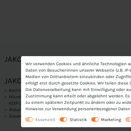
JAKO Damen Trikot Power KA
Wir verwenden Cookies und ähnliche Technologien a
Daten von Besucher:innen unserer Webseite (z.B. IP-A
Medien von Drittanbietern einzubinden oder Zugriffe
JAKO Damen Trikot Power KA
erfolgt erst durch gesetzte Cookies. Wir teilen diese
Die Datenverarbeitung kann mit Einwilligung oder au
Kontrasteinsatz in Wabenstruktur
Zustimmung kann erteilt oder abgelehnt werden. Es b
Microfeine Fasern transportieren Feuchtigkeit unmittelbar an
zu einem späteren Zeitpunkt zu ändern oder zu wide
KEEP DRY, dass das Material sehr schnell trocknet und Du be
Hinweise zur Verwendung personenbezogener Daten 
Materialart:Polyester-Interlock
Zusammensetzung: 100 % Polyester (recycelt)
Essenziell
Statistik
Marketing