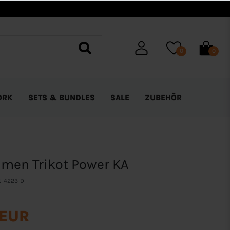
0
0
ORK
SETS & BUNDLES
SALE
ZUBEHÖR
men Trikot Power KA
J-4223-D
 EUR