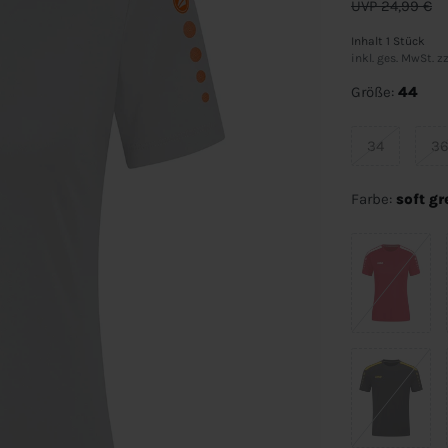
UVP 24,99 €
Inhalt
1
Stück
inkl. ges. MwSt. zz
Größe:
44
34
3
Farbe:
soft g