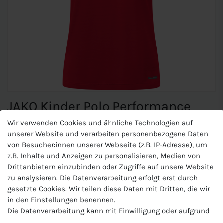
JAKO Kinder Polo Performance
Wir verwenden Cookies und ähnliche Technologien auf
unserer Website und verarbeiten personenbezogene Daten
JAKO Kinder Polo Performance
von Besucher:innen unserer Webseite (z.B. IP-Adresse), um
z.B. Inhalte und Anzeigen zu personalisieren, Medien von
Ärmel aus Jacquard
Drittanbietern einzubinden oder Zugriffe auf unsere Website
Microfeine Fasern transportieren Feuchtigkeit unmittelbar
zu analysieren. Die Datenverarbeitung erfolgt erst durch
an die Oberfläche des Stoffes. So gewährleistet KEEP DRY,
gesetzte Cookies. Wir teilen diese Daten mit Dritten, die wir
dass das Material sehr schnell trocknet und Du beim
in den Einstellungen benennen.
Sport nicht auskühlst.
Die Datenverarbeitung kann mit Einwilligung oder aufgrund
Materialart:Polyester-Micro-Mesh
eines berechtigten Interesses erfolgen. Die Zustimmung