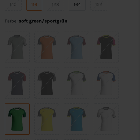
140
116
128
164
152
Farbe:
soft green/sportgrün