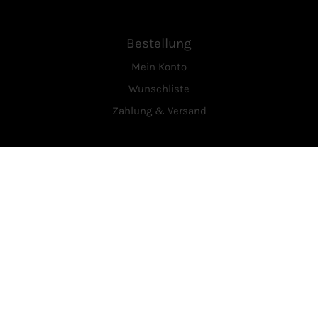
Bestellung
Mein Konto
Wunschliste
Zahlung & Versand
Service
Über Uns
Kontakt
Vertrag widerrufen
Rechtliches
AGB
Datenschutzerklärung