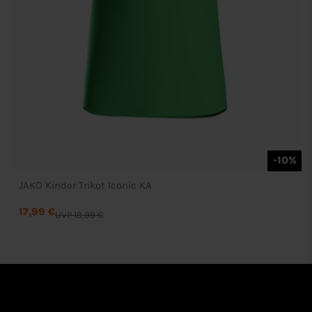
-10%
JAKO Kinder Trikot Iconic KA
17,99 €
UVP 19,99 €