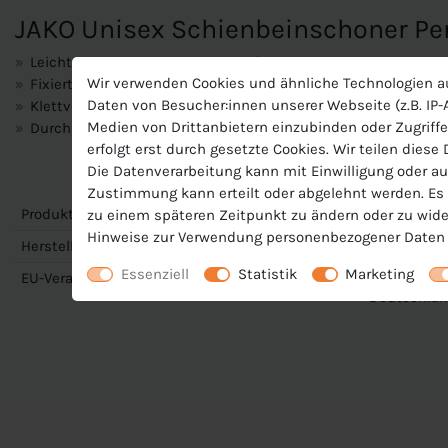
JAKO Unisex Schienbeinschoner P
Leichter Schienbeinschoner mit flexibler Schale
Wir verwenden Cookies und ähnliche Technologien a
Fixierter Knöchelschutz für optimalen Schutz
Daten von Besucher:innen unserer Webseite (z.B. IP-A
Klettverschluss auf der Vorderseite
Medien von Drittanbietern einzubinden oder Zugriffe
Durch vertikalen Einsatz von Stäbchen ist eine flexible Anp
erfolgt erst durch gesetzte Cookies. Wir teilen diese
Die Datenverarbeitung kann mit Einwilligung oder au
Zustimmung kann erteilt oder abgelehnt werden. Es b
Produktnummer
J-2767-U
zu einem späteren Zeitpunkt zu ändern oder zu wide
Hinweise zur Verwendung personenbezogener Daten 
Hersteller
Jako
Essenziell
Statistik
Marketing
EU-Verantwortlicher
JAKO AG, Am
Deutschlan