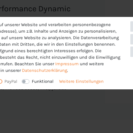
erformance Dynamic
uf unserer Website und verarbeiten personenbezogene
dresse), um z.B. Inhalte und Anzeigen zu personalisieren,
 auf unsere Website zu analysieren. Die Datenverarbeitung
assung an das Schienbein gewährleistet
 Daten mit Dritten, die wir in den Einstellungen benennen.
fgrund eines berechtigten Interesses erfolgen. Die
esteht das Recht, nicht einzuwilligen und die Einwilligung
rrufen. Beachten Sie unser
Impressum
und weitere
in unserer
Daten­schutz­erklärung
.
PayPal
Funktional
Weitere Einstellungen
tstrasse 82 , 74673 Mulfingen ,
d, +49 7938 90630, info@jako.de