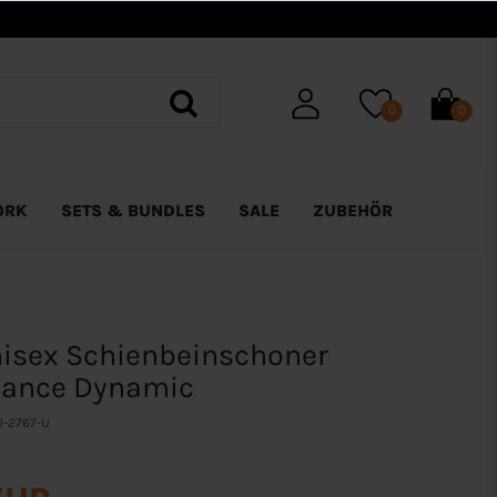
0
0
ORK
SETS & BUNDLES
SALE
ZUBEHÖR
isex Schienbeinschoner
mance Dynamic
J-2767-U