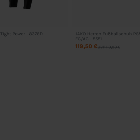
JAKO Damen Tight Power - 8376D
JAKO Herren Fußballschuh R
FG/AG - 5551
119,50 €
UVP 119,99 €