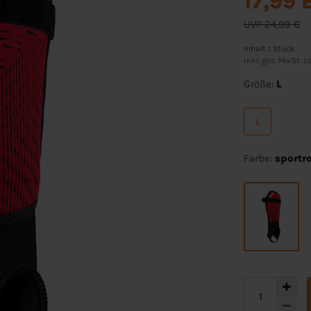
17,99 
UVP 24,99 €
Inhalt
1
Stück
inkl. ges. MwSt. zz
Größe:
L
L
Farbe:
sportr