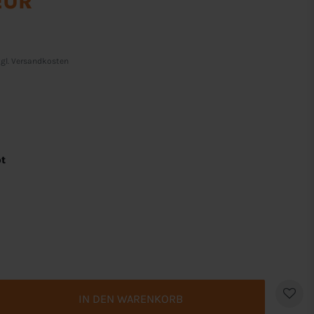
EUR
gl.
Versandkosten
ot
IN DEN WARENKORB