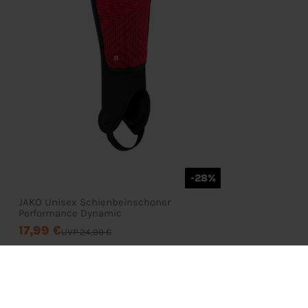
-28%
JAKO Unisex Schienbeinschoner
Performance Dynamic
17,99 €
UVP 24,99 €