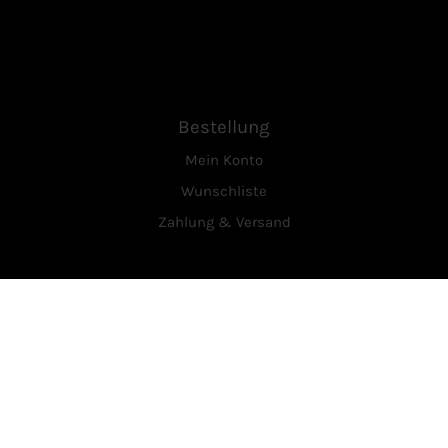
Bestellung
Mein Konto
Wunschliste
Zahlung & Versand
Service
Über Uns
Kontakt
Vertrag widerrufen
Rechtliches