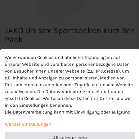
JAKO Unisex Sportsocken kurz 3er
Pack
Wir verwenden Cookies und ähnliche Technologien auf
JAKO Unisex Sportsocken kurz 3er
unserer Website und verarbeiten personenbezogene Daten
Pack
von Besucher:innen unserer Webseite (z.B. IP-Adresse), um
z.B. Inhalte und Anzeigen zu personalisieren, Medien von
Flache Zehennaht
Drittanbietern einzubinden oder Zugriffe auf unsere Website
Komfortbund
zu analysieren. Die Datenverarbeitung erfolgt erst durch
Gepolsterter Fersen- und Zehenbereich
gesetzte Cookies. Wir teilen diese Daten mit Dritten, die wir
Material: 75 % Baumwolle, 24 % Polyester, 1 % Elasthan
in den Einstellungen benennen.
Die Datenverarbeitung kann mit Einwilligung oder aufgrund
eines berechtigten Interesses erfolgen. Die Zustimmung
Weitere Einstellungen
kann erteilt oder abgelehnt werden. Es besteht das Recht,
Produktnummer
nicht einzuwilligen und die Einwilligung zu einem späteren
J-3943-U
Alle akzeptieren