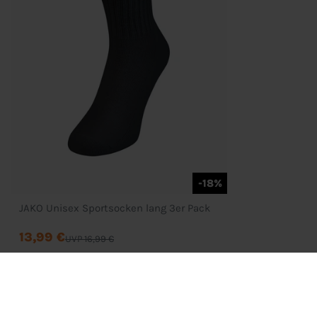
-18%
JAKO Unisex Sportsocken lang 3er Pack
13,99 €
UVP 16,99 €