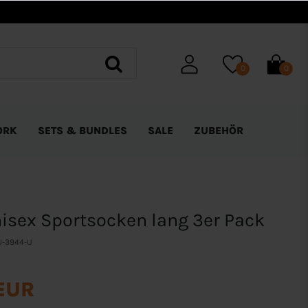
0
0
ORK
SETS & BUNDLES
SALE
ZUBEHÖR
isex Sportsocken lang 3er Pack
J-3944-U
 EUR