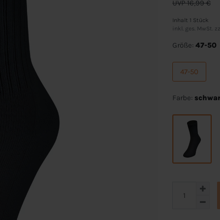
UVP 16,99 €
Inhalt
1
Stück
inkl. ges. MwSt. zz
Größe:
47-50
47-50
Farbe:
schwa