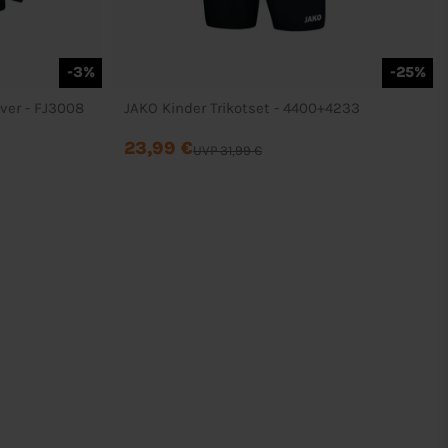
-3%
-25%
over - FJ3008
JAKO Kinder Trikotset - 4400+4233
23,99 €
UVP 31,99 €