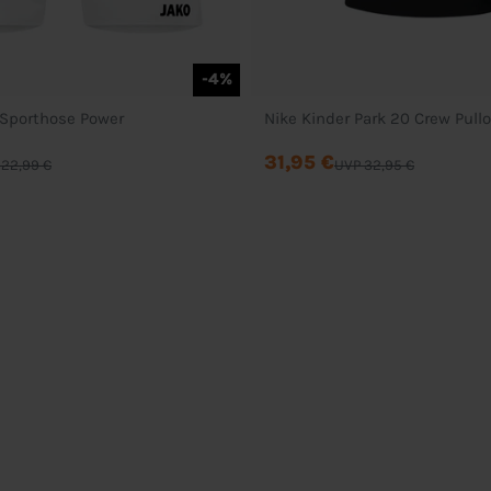
-4%
 Sporthose Power
Nike Kinder Park 20 Crew Pull
31,95 €
 22,99 €
UVP 32,95 €