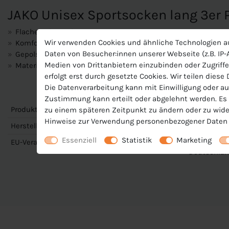
JAKO Unisex Sportsocken lang 3er 
Flache Zehennaht
Wir verwenden Cookies und ähnliche Technologien a
Komfortbund
Daten von Besucher:innen unserer Webseite (z.B. IP-A
Gepolsterter Fersen- und Zehenbereich
Medien von Drittanbietern einzubinden oder Zugriffe
Material: 75 % Baumwolle, 24 % Polyester, 1 % Elasthan
erfolgt erst durch gesetzte Cookies. Wir teilen diese
Die Datenverarbeitung kann mit Einwilligung oder au
Zustimmung kann erteilt oder abgelehnt werden. Es b
Produktnummer
J-3944-U
zu einem späteren Zeitpunkt zu ändern oder zu wide
Hinweise zur Verwendung personenbezogener Daten 
Hersteller
Jako
Essenziell
Statistik
Marketing
EU-Verantwortlicher
JAKO AG, Am
Deutschlan