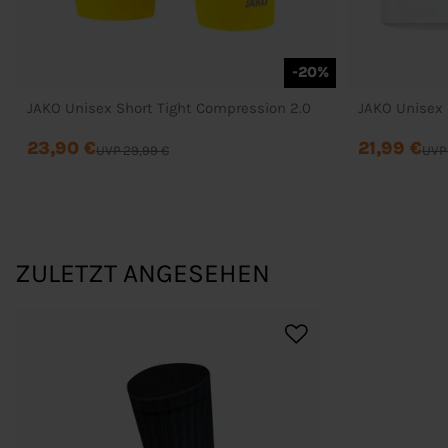
-20%
JAKO Unisex Short Tight Compression 2.0
JAKO Unisex
23,90 €
21,99 €
UVP 29,99 €
UVP
ZULETZT ANGESEHEN