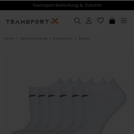
Teamsport Bekleidung & Zubehör
Home
Sportbekleidung
Accessoires
Socken