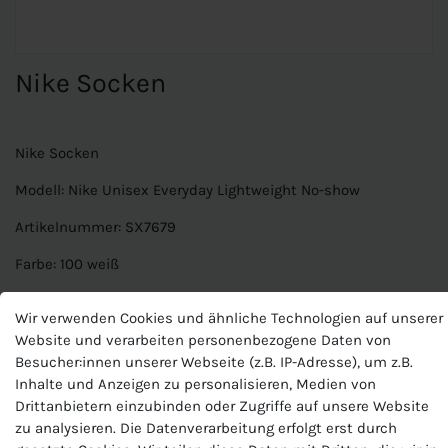
Nike Socken
Nike Socken
Modell: Nike Unisex Everyday Lightweight No-show
Artikelnummer: SX7679
Farbe: 100 weiß
Material: 66% Baumwolle, 32% Polyester, 2% Elasthan
Wir verwenden Cookies und ähnliche Technologien auf unserer
Merkmale: Nike Basic Socken, Hochwertige, weiche
Website und verarbeiten personenbezogene Daten von
Baumwolle für Strapazierfähigkeit, Polsterung an Ferse und
Besucher:innen unserer Webseite (z.B. IP-Adresse), um z.B.
Zehen gewährleistet Aufprallschutz
Inhalte und Anzeigen zu personalisieren, Medien von
Drittanbietern einzubinden oder Zugriffe auf unsere Website
zu analysieren. Die Datenverarbeitung erfolgt erst durch