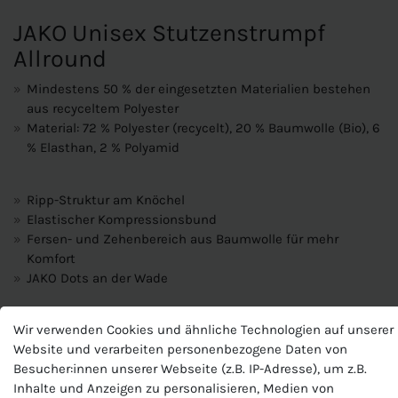
JAKO Unisex Stutzenstrumpf
Allround
Mindestens 50 % der eingesetzten Materialien bestehen
aus recyceltem Polyester
Material: 72 % Polyester (recycelt), 20 % Baumwolle (Bio), 6
% Elasthan, 2 % Polyamid
Ripp-Struktur am Knöchel
Elastischer Kompressionsbund
Fersen- und Zehenbereich aus Baumwolle für mehr
Komfort
JAKO Dots an der Wade
Produktnummer
Wir verwenden Cookies und ähnliche Technologien auf unserer
J-3899-U
Website und verarbeiten personenbezogene Daten von
Hersteller
Besucher:innen unserer Webseite (z.B. IP-Adresse), um z.B.
Jako
Inhalte und Anzeigen zu personalisieren, Medien von