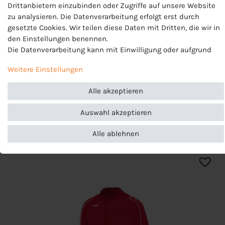
Drittanbietern einzubinden oder Zugriffe auf unsere Website
EU-Verantwortlicher
zu analysieren. Die Datenverarbeitung erfolgt erst durch
JAKO AG, Amtstrasse 82 , 74673 Mulfingen , Deutschland,
gesetzte Cookies. Wir teilen diese Daten mit Dritten, die wir in
+49 7938 90630, info@jako.de
den Einstellungen benennen.
Die Datenverarbeitung kann mit Einwilligung oder aufgrund
eines berechtigten Interesses erfolgen. Die Zustimmung kann
Weitere Einstellungen
erteilt oder abgelehnt werden. Es besteht das Recht, nicht
einzuwilligen und die Einwilligung zu einem späteren
Alle akzeptieren
Zeitpunkt zu ändern oder zu widerrufen. Beachten Sie unser
Impressum
und weitere Hinweise zur Verwendung
Auswahl akzeptieren
personenbezogener Daten in unserer
Daten­schutz­erklärung
.
ARTIKELLISTE
Alle ablehnen