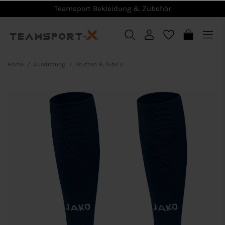
Teamsport Bekleidung & Zubehör
Home
Ausrüstung
Stutzen & Tube´s