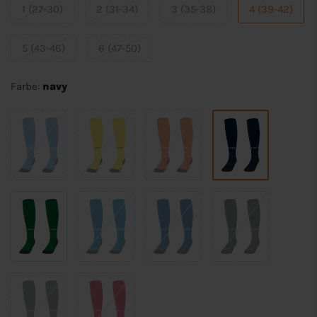
1 (27-30)
2 (31-34)
3 (35-38)
4 (39-42)
5 (43-46)
6 (47-50)
Farbe:
navy