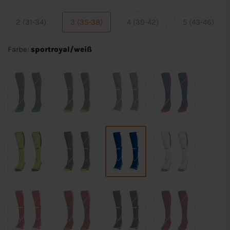
2 (31-34)
3 (35-38)
4 (39-42)
5 (43-46)
Farbe:
sportroyal/weiß