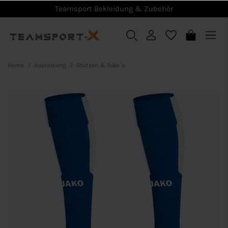
Teamsport Bekleidung & Zubehör
Home
Ausrüstung
Stutzen & Tube´s