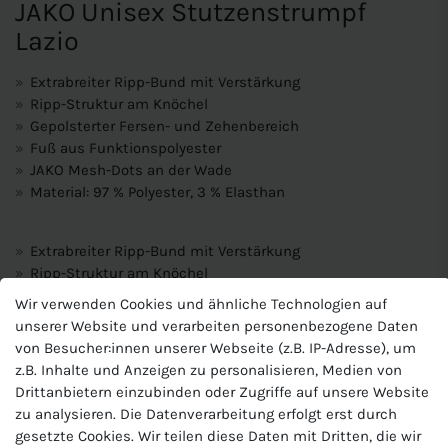
JAKO Unisex Stutzenstrumpf
Lazio
Extrabreiter Ripp-Bund mit Verstärkung
Ripp-Struktur am Knöchel
Gepolsterter Fersen- und Zehenbereich
Fuß aus Funktionspolyester
JAKO Mesh-Dots an der Wade
Material: 97 % Polyester, 3 % Elasthan
Extrabreiter Ripp-Bund mit Verstärkung
Ripp-Struktur am Knöchel
Gepolsterter Fersen- und Zehenbereich
Wir verwenden Cookies und ähnliche Technologien auf
Fuß aus Funktionspolyester
unserer Website und verarbeiten personenbezogene Daten
von Besucher:innen unserer Webseite (z.B. IP-Adresse), um
Produktnummer
z.B. Inhalte und Anzeigen zu personalisieren, Medien von
J-3866-U
Drittanbietern einzubinden oder Zugriffe auf unsere Website
zu analysieren. Die Datenverarbeitung erfolgt erst durch
Hersteller
gesetzte Cookies. Wir teilen diese Daten mit Dritten, die wir
Jako