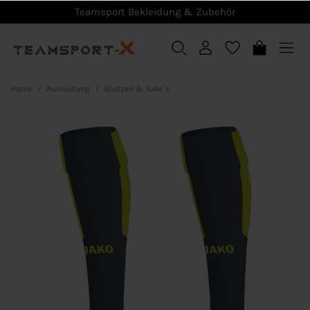
Teamsport Bekleidung & Zubehör
Home
Ausrüstung
Stutzen & Tube´s