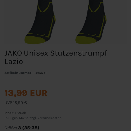
JAKO Unisex Stutzenstrumpf
Lazio
Artikelnummer
J-3866-U
13,99 EUR
UVP 15,99 €
Inhalt
1
Stück
inkl. ges. MwSt. zzgl.
Versandkosten
Größe:
3 (35-38)