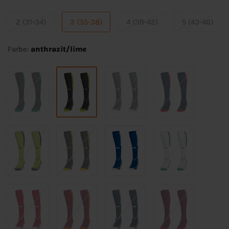
2 (31-34)
3 (35-38)
4 (39-42)
5 (43-46)
Farbe:
anthrazit/lime