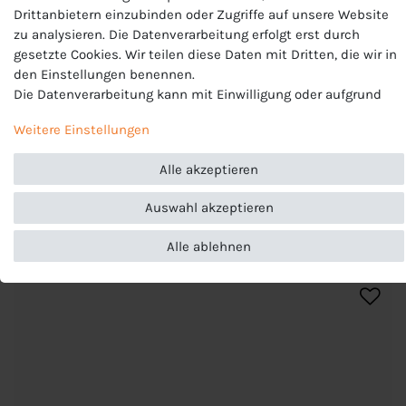
Drittanbietern einzubinden oder Zugriffe auf unsere Website
EU-Verantwortlicher
zu analysieren. Die Datenverarbeitung erfolgt erst durch
JAKO AG, Amtstrasse 82 , 74673 Mulfingen , Deutschland,
+49 7938 90630, info@jako.de
gesetzte Cookies. Wir teilen diese Daten mit Dritten, die wir in
den Einstellungen benennen.
Die Datenverarbeitung kann mit Einwilligung oder aufgrund
eines berechtigten Interesses erfolgen. Die Zustimmung kann
Weitere Einstellungen
erteilt oder abgelehnt werden. Es besteht das Recht, nicht
einzuwilligen und die Einwilligung zu einem späteren
Alle akzeptieren
Zeitpunkt zu ändern oder zu widerrufen. Beachten Sie unser
Impressum
und weitere Hinweise zur Verwendung
Auswahl akzeptieren
personenbezogener Daten in unserer
Daten­schutz­erklärung
.
ARTIKELLISTE
Alle ablehnen