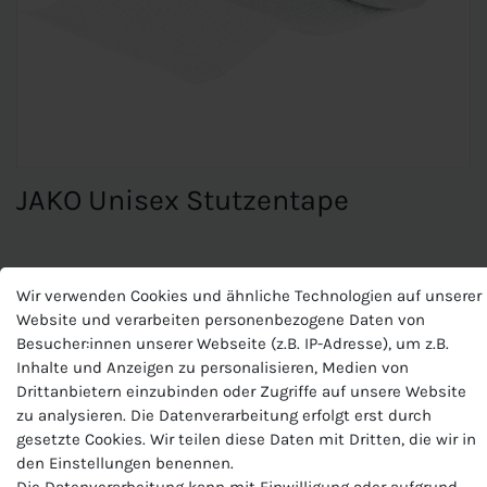
JAKO Unisex Stutzentape
JAKO Unisex Stutzentape
Wir verwenden Cookies und ähnliche Technologien auf unserer
Website und verarbeiten personenbezogene Daten von
Fixierter Knöchelschutz für optimalen Schutz
Besucher:innen unserer Webseite (z.B. IP-Adresse), um z.B.
Flexibles Kunststoffband zur Fixierung von
Inhalte und Anzeigen zu personalisieren, Medien von
Schienbeinschonern, Stutzenstrümpfen und Stutzen
Drittanbietern einzubinden oder Zugriffe auf unsere Website
Keine Kleberückstände
zu analysieren. Die Datenverarbeitung erfolgt erst durch
7,5 x 200 cm (2,99 €/m)
gesetzte Cookies. Wir teilen diese Daten mit Dritten, die wir in
den Einstellungen benennen.
Die Datenverarbeitung kann mit Einwilligung oder aufgrund