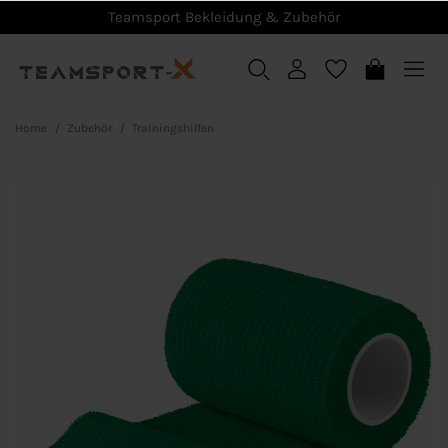
Teamsport Bekleidung & Zubehör
Home
Zubehör
Trainingshilfen