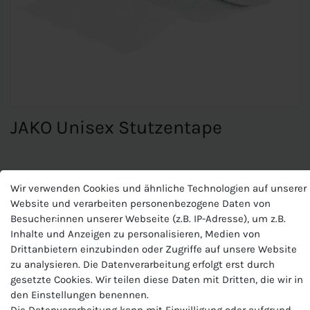
JAKO Unisex Stutzentape
JAKO Unisex Stutzentape
Wir verwenden Cookies und ähnliche Technologien auf unserer
Website und verarbeiten personenbezogene Daten von
Fixierter Knöchelschutz für optimalen Schutz
Besucher:innen unserer Webseite (z.B. IP-Adresse), um z.B.
Flexibles Kunststoffband zur Fixierung von
Inhalte und Anzeigen zu personalisieren, Medien von
Schienbeinschonern, Stutzenstrümpfen und Stutzen
Drittanbietern einzubinden oder Zugriffe auf unsere Website
Keine Kleberückstände
zu analysieren. Die Datenverarbeitung erfolgt erst durch
7,5 x 200 cm (2,99 €/m)
gesetzte Cookies. Wir teilen diese Daten mit Dritten, die wir in
den Einstellungen benennen.
Die Datenverarbeitung kann mit Einwilligung oder aufgrund