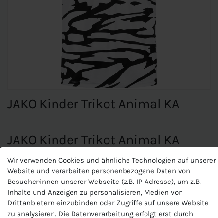
JAKO Kinder Trikot Animal KA
JAKO Kinder Trikot Animal KA
Materialart:Polyester-Interlock
Wir verwenden Cookies und ähnliche Technologien auf unserer
Zusammensetzung: 100 % Polyester (recycelt)
Website und verarbeiten personenbezogene Daten von
Besucher:innen unserer Webseite (z.B. IP-Adresse), um z.B.
Inhalte und Anzeigen zu personalisieren, Medien von
Zur Veredelung bitte ausschließlich Sublimations-Stopp-
Drittanbietern einzubinden oder Zugriffe auf unsere Website
Folie verwenden
zu analysieren. Die Datenverarbeitung erfolgt erst durch
Dynamisches Print-Design im Body