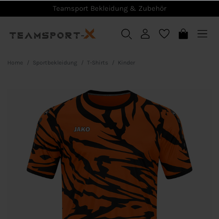
Teamsport Bekleidung & Zubehör
Home
Sportbekleidung
T-Shirts
Kinder