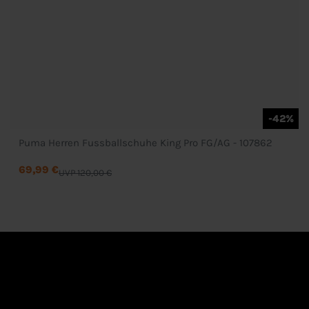
-42%
Puma Herren Fussballschuhe King Pro FG/AG - 107862
69,99 €
UVP 120,00 €