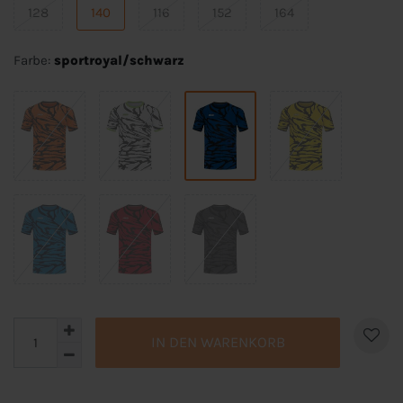
128
140
116
152
164
Farbe:
sportroyal/schwarz
IN DEN WARENKORB