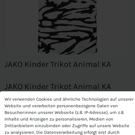
JAKO Kinder Trikot Animal KA
JAKO Kinder Trikot Animal KA
Materialart:Polyester-Interlock
Wir verwenden Cookies und ähnliche Technologien auf unserer
Zusammensetzung: 100 % Polyester (recycelt)
Website und verarbeiten personenbezogene Daten von
Besucher:innen unserer Webseite (z.B. IP-Adresse), um z.B.
Inhalte und Anzeigen zu personalisieren, Medien von
Zur Veredelung bitte ausschließlich Sublimations-Stopp-
Drittanbietern einzubinden oder Zugriffe auf unsere Website
Folie verwenden
zu analysieren. Die Datenverarbeitung erfolgt erst durch
Dynamisches Print-Design im Body