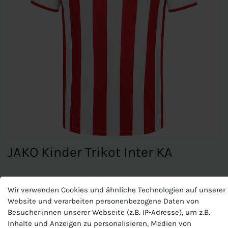
JAKO Kinder Trikot Inter KA
JAKO Kinder Trikot Inter KA
Wir verwenden Cookies und ähnliche Technologien auf unserer
Website und verarbeiten personenbezogene Daten von
Materialart:Polyester-Interlock
Besucher:innen unserer Webseite (z.B. IP-Adresse), um z.B.
Zusammensetzung: 100 % Polyester (recycelt)
Inhalte und Anzeigen zu personalisieren, Medien von