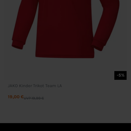
-5%
JAKO Kinder Trikot Team LA
19,00 €
UVP 19,99 €