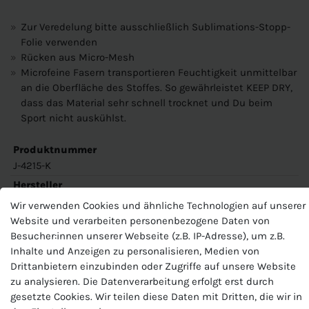
Zur Veredelung bitte ausschließlich Sublimations-Stopp-
Folie verwenden
Rücken aus Micro-Mesh
Microfeine Fasern transportieren Feuchtigkeit unmittelbar
an die Oberfläche des Stoffes. So gewährleistet KEEP DRY,
dass das Material sehr schnell trocknet und Du beim
Sport nicht auskühlst.
Produktnummer
J-4215-K
Hersteller
Jako
Wir verwenden Cookies und ähnliche Technologien auf unserer
Website und verarbeiten personenbezogene Daten von
EU-Verantwortlicher
Besucher:innen unserer Webseite (z.B. IP-Adresse), um z.B.
JAKO AG, Amtstrasse 82 , 74673 Mulfingen , Deutschland,
+49 7938 90630, info@jako.de
Inhalte und Anzeigen zu personalisieren, Medien von
Drittanbietern einzubinden oder Zugriffe auf unsere Website
zu analysieren. Die Datenverarbeitung erfolgt erst durch
gesetzte Cookies. Wir teilen diese Daten mit Dritten, die wir in