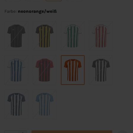
Farbe:
neonorange/weiß