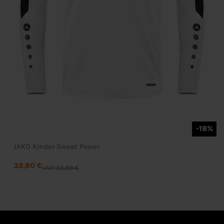
-18%
JAKO Kinder Sweat Power
32,90 €
UVP 39,99 €