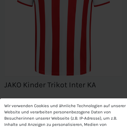
JAKO Kinder Trikot Inter KA
JAKO Kinder Trikot Inter KA
Wir verwenden Cookies und ähnliche Technologien auf unserer
Website und verarbeiten personenbezogene Daten von
Materialart:Polyester-Interlock
Besucher:innen unserer Webseite (z.B. IP-Adresse), um z.B.
Zusammensetzung: 100 % Polyester (recycelt)
Inhalte und Anzeigen zu personalisieren, Medien von