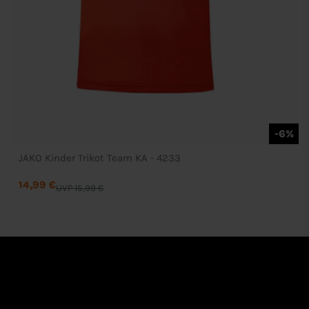
-6%
JAKO Kinder Trikot Team KA - 4233
14,99 €
UVP 15,99 €