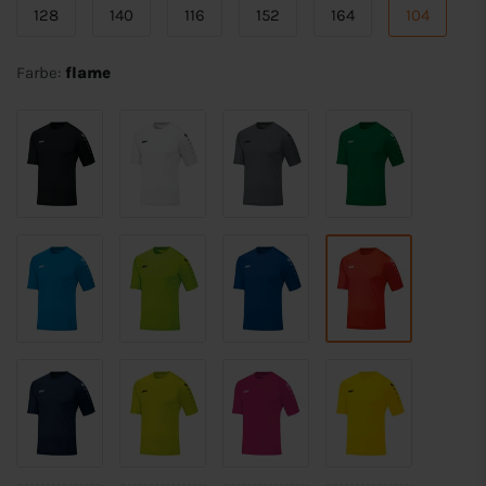
128
140
116
152
164
104
Farbe:
flame