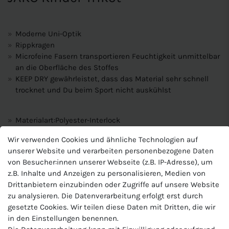
Moderne Uni-Optik
Rippkragen
Microfeine Fasern transportieren Feuchtigkeit unmittelbar
an die Oberfläche des Stoffes
KEEP DRY gewährleistet, dass das Material sehr schnell
trocknet und Du beim Sport nicht auskühlst
Materialart:Polyester-Interlock
Zusammensetzung: 100 % Polyester (recycelt)
Wir verwenden Cookies und ähnliche Technologien auf
unserer Website und verarbeiten personenbezogene Daten
Produktnummer
von Besucher:innen unserer Webseite (z.B. IP-Adresse), um
J-4233-K
z.B. Inhalte und Anzeigen zu personalisieren, Medien von
Hersteller
Drittanbietern einzubinden oder Zugriffe auf unsere Website
Jako
zu analysieren. Die Datenverarbeitung erfolgt erst durch
gesetzte Cookies. Wir teilen diese Daten mit Dritten, die wir
EU-Verantwortlicher
in den Einstellungen benennen.
JAKO AG, Amtstrasse 82 , 74673 Mulfingen , Deutschland,
+49 7938 90630, info@jako.de