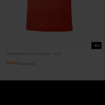
-6%
JAKO Kinder Trikot Team KA - 4233
14,99 €
UVP 15,99 €