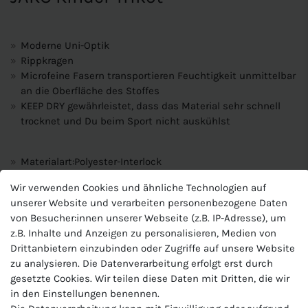
Moderne Uni-Optik
Rippkragen
Microfeine Fasern transportieren Feuchtigkeit unmittelbar
an die Oberfläche des Stoffes
KEEP DRY gewährleistet, dass das Material sehr schnell
trocknet und Du beim Sport nicht auskühlst
Materialart:Polyester-Interlock
Zusammensetzung: 100 % Polyester (recycelt)
Wir verwenden Cookies und ähnliche Technologien auf
unserer Website und verarbeiten personenbezogene Daten
Produktnummer
von Besucher:innen unserer Webseite (z.B. IP-Adresse), um
J-4233-K
z.B. Inhalte und Anzeigen zu personalisieren, Medien von
Hersteller
Drittanbietern einzubinden oder Zugriffe auf unsere Website
Jako
zu analysieren. Die Datenverarbeitung erfolgt erst durch
gesetzte Cookies. Wir teilen diese Daten mit Dritten, die wir
EU-Verantwortlicher
in den Einstellungen benennen.
JAKO AG, Amtstrasse 82 , 74673 Mulfingen , Deutschland,
+49 7938 90630, info@jako.de