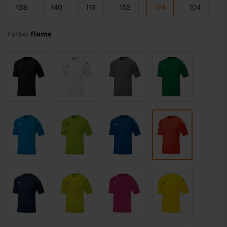
128
140
116
152
164
104
Farbe:
flame