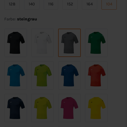
128
140
116
152
164
104
Farbe:
steingrau