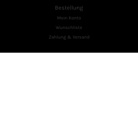
Bestellung
Mein Konto
Wunschliste
Zahlung & Versand
Service
Über Uns
Kontakt
Vertrag widerrufen
Rechtliches
AGB
Datenschutzerklärung
Widerrufsrecht