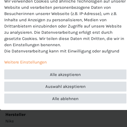
Wir verwenden Cookies und ähnliche Technologien auf unserer
Website und verarbeiten personenbezogene Daten von
Besucher:innen unserer Webseite (z.B. IP-Adresse), um z.B.
Nike Herren Shorts
Inhalte und Anzeigen zu personalisieren, Medien von
Drittanbietern einzubinden oder Zugriffe auf unsere Website
Modell: Park III Short
zu analysieren. Die Datenverarbeitung erfolgt erst durch
gesetzte Cookies. Wir teilen diese Daten mit Dritten, die wir in
Artikelnummer: BV6855
den Einstellungen benennen.
Die Datenverarbeitung kann mit Einwilligung oder aufgrund
Passform:
Slim fit, elastischer Taillenbund mit Kordelzug.
eines berechtigten Interesses erfolgen. Die Zustimmung kann
Ohne Innenhose
Weitere Einstellungen
erteilt oder abgelehnt werden. Es besteht das Recht, nicht
Temperaturregulierung:
Dri-FIT Technologie sorgt für
einzuwilligen und die Einwilligung zu einem späteren
angenehmen und trockenen Tragekomfort
Alle akzeptieren
Zeitpunkt zu ändern oder zu widerrufen. Beachten Sie unser
Material:
100% Polyester
Impressum
und weitere Hinweise zur Verwendung
Auswahl akzeptieren
personenbezogener Daten in unserer
Daten­schutz­erklärung
.
Alle ablehnen
Produktnummer
BV6855
Hersteller
Nike