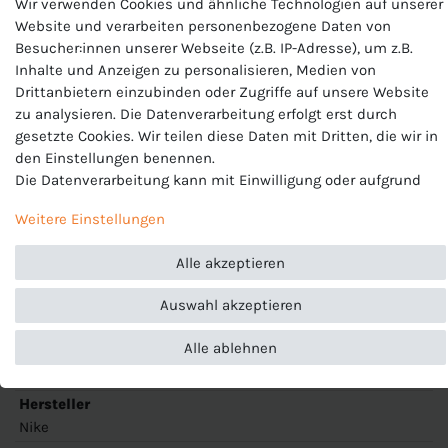
Wir verwenden Cookies und ähnliche Technologien auf unserer
Website und verarbeiten personenbezogene Daten von
Besucher:innen unserer Webseite (z.B. IP-Adresse), um z.B.
Nike Herren Shorts
Inhalte und Anzeigen zu personalisieren, Medien von
Drittanbietern einzubinden oder Zugriffe auf unsere Website
Modell: Park III Short
zu analysieren. Die Datenverarbeitung erfolgt erst durch
gesetzte Cookies. Wir teilen diese Daten mit Dritten, die wir in
Artikelnummer: BV6855
den Einstellungen benennen.
Die Datenverarbeitung kann mit Einwilligung oder aufgrund
Passform:
Slim fit, elastischer Taillenbund mit Kordelzug.
eines berechtigten Interesses erfolgen. Die Zustimmung kann
Ohne Innenhose
Weitere Einstellungen
erteilt oder abgelehnt werden. Es besteht das Recht, nicht
Temperaturregulierung:
Dri-FIT Technologie sorgt für
einzuwilligen und die Einwilligung zu einem späteren
angenehmen und trockenen Tragekomfort
Alle akzeptieren
Zeitpunkt zu ändern oder zu widerrufen. Beachten Sie unser
Material:
100% Polyester
Impressum
und weitere Hinweise zur Verwendung
Auswahl akzeptieren
personenbezogener Daten in unserer
Daten­schutz­erklärung
.
Alle ablehnen
Produktnummer
BV6855
Hersteller
Nike