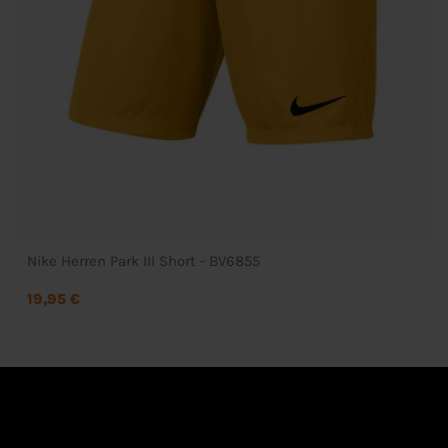
Nike Herren Park III Short - BV6855
19,95 €