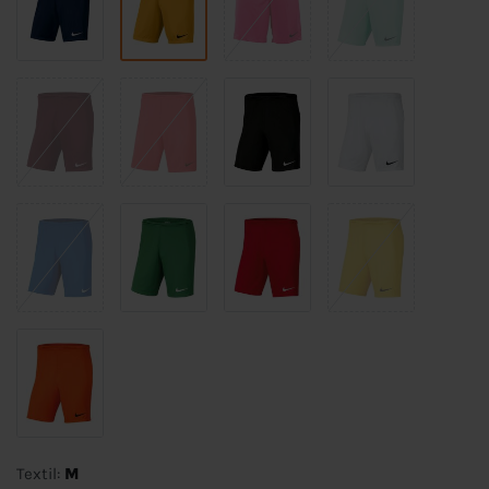
Textil:
M