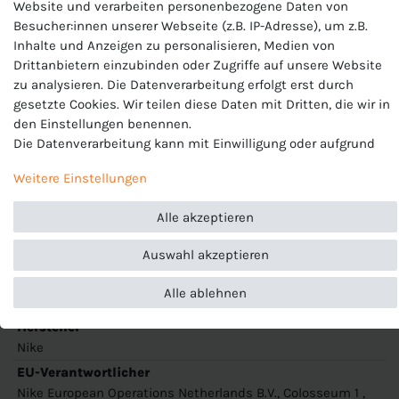
Website und verarbeiten personenbezogene Daten von
Nike Herren Shorts
Besucher:innen unserer Webseite (z.B. IP-Adresse), um z.B.
Inhalte und Anzeigen zu personalisieren, Medien von
Modell: Park III Short
Drittanbietern einzubinden oder Zugriffe auf unsere Website
zu analysieren. Die Datenverarbeitung erfolgt erst durch
Artikelnummer: BV6855
gesetzte Cookies. Wir teilen diese Daten mit Dritten, die wir in
den Einstellungen benennen.
Passform:
Slim fit, elastischer Taillenbund mit Kordelzug.
Die Datenverarbeitung kann mit Einwilligung oder aufgrund
Ohne Innenhose
eines berechtigten Interesses erfolgen. Die Zustimmung kann
Temperaturregulierung:
Dri-FIT Technologie sorgt für
Weitere Einstellungen
erteilt oder abgelehnt werden. Es besteht das Recht, nicht
angenehmen und trockenen Tragekomfort
einzuwilligen und die Einwilligung zu einem späteren
Material:
100% Polyester
Alle akzeptieren
Zeitpunkt zu ändern oder zu widerrufen. Beachten Sie unser
Impressum
und weitere Hinweise zur Verwendung
Auswahl akzeptieren
personenbezogener Daten in unserer
Daten­schutz­erklärung
.
Produktnummer
Alle ablehnen
BV6855
Hersteller
Nike
EU-Verantwortlicher
Nike European Operations Netherlands B.V., Colosseum 1 ,