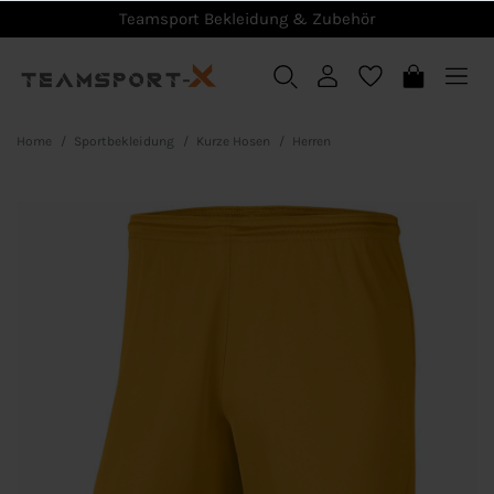
Teamsport Bekleidung & Zubehör
Home
Sportbekleidung
Kurze Hosen
Herren