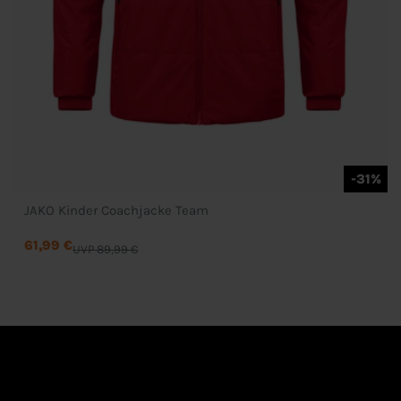
-31%
JAKO Kinder Coachjacke Team
61,99 €
UVP 89,99 €