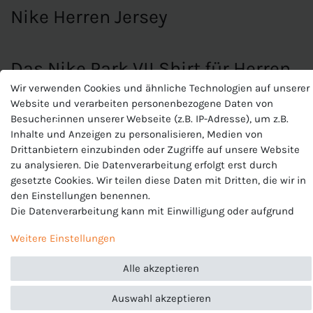
Nike Herren Jersey
Das Nike Park VII Shirt für Herren
hat folgende Eigenschaften:
Wir verwenden Cookies und ähnliche Technologien auf unserer
Website und verarbeiten personenbezogene Daten von
Das
Nike Park VII Shirt für Herren
ist ein bequemes
Besucher:innen unserer Webseite (z.B. IP-Adresse), um z.B.
Sportshirt mit kurzen Ärmeln das sich für verschiedene
Inhalte und Anzeigen zu personalisieren, Medien von
Sportarten eignet. Es ist das perfekte Shirt um damit sein
Drittanbietern einzubinden oder Zugriffe auf unsere Website
gesamtes Team einzukleiden!
zu analysieren. Die Datenverarbeitung erfolgt erst durch
gesetzte Cookies. Wir teilen diese Daten mit Dritten, die wir in
Beständigkeit:
Dieses Produkt wurde aus recyceltem
den Einstellungen benennen.
Polyester hergestellt
Die Datenverarbeitung kann mit Einwilligung oder aufgrund
eines berechtigten Interesses erfolgen. Die Zustimmung kann
Eigenschaften:
Weitere Einstellungen
erteilt oder abgelehnt werden. Es besteht das Recht, nicht
einzuwilligen und die Einwilligung zu einem späteren
Passform:
Slim fit
Alle akzeptieren
Zeitpunkt zu ändern oder zu widerrufen. Beachten Sie unser
Temperaturregulierung:
Dri-FIT Technologie sorgt für
Impressum
und weitere Hinweise zur Verwendung
angenehmen und trockenen Tragekomfort; Mesh-Einsätze
Auswahl akzeptieren
personenbezogener Daten in unserer
Daten­schutz­erklärung
.
für perfekte Ventilation