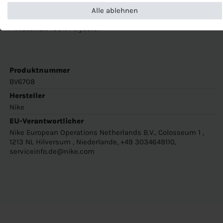
In mehreren Farben erhältlich, z.B. Schwarz, Weiß, Grün,
Alle ablehnen
Blau, Lila, Rosa...
Material:
100% Polyester
Produktnummer
BV6708
Hersteller
Nike
EU-Verantwortlicher
Nike European Operations Netherlands B.V., Colosseum 1 ,
1213 NL Hilversum , Niederlande, +49 3034649110,
serviceinfo.de@nike.com