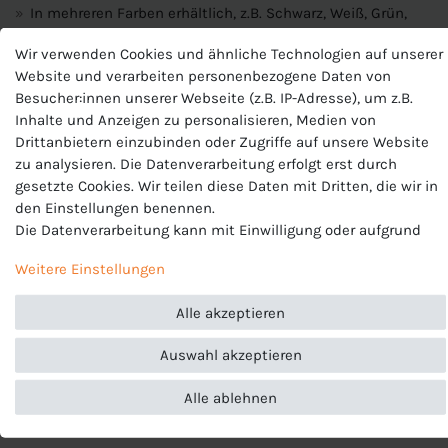
In mehreren Farben erhältlich, z.B. Schwarz, Weiß, Grün,
Blau, Lila, Rosa...
Wir verwenden Cookies und ähnliche Technologien auf unserer
Material:
100% Polyester
Website und verarbeiten personenbezogene Daten von
Besucher:innen unserer Webseite (z.B. IP-Adresse), um z.B.
Inhalte und Anzeigen zu personalisieren, Medien von
Produktnummer
Drittanbietern einzubinden oder Zugriffe auf unsere Website
zu analysieren. Die Datenverarbeitung erfolgt erst durch
BV6708
gesetzte Cookies. Wir teilen diese Daten mit Dritten, die wir in
Hersteller
den Einstellungen benennen.
Nike
Die Datenverarbeitung kann mit Einwilligung oder aufgrund
EU-Verantwortlicher
eines berechtigten Interesses erfolgen. Die Zustimmung kann
Nike European Operations Netherlands B.V., Colosseum 1 ,
Weitere Einstellungen
erteilt oder abgelehnt werden. Es besteht das Recht, nicht
1213 NL Hilversum , Niederlande, +49 3034649110,
einzuwilligen und die Einwilligung zu einem späteren
serviceinfo.de@nike.com
Alle akzeptieren
Zeitpunkt zu ändern oder zu widerrufen. Beachten Sie unser
Impressum
und weitere Hinweise zur Verwendung
Auswahl akzeptieren
personenbezogener Daten in unserer
Daten­schutz­erklärung
.
Alle ablehnen