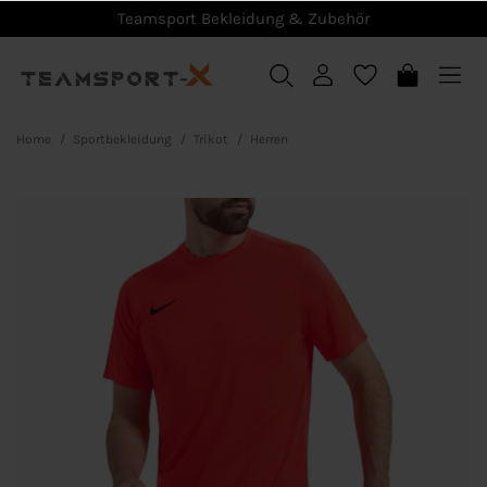
Teamsport Bekleidung & Zubehör
Home
Sportbekleidung
Trikot
Herren