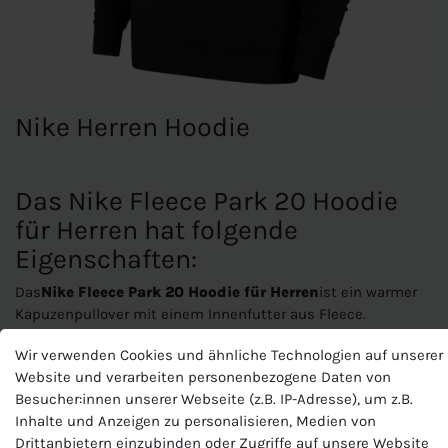
Nike Herren Hoodie
Das Nike Fleece Park 20 Hoodie
für Herren hat folgende
Eigenschaften:
Das
Nike Fleece Park 20 Hoodie für Herren
ist ein warmer
Kapuzenpullover mit einem Innenfutter aus Fleece.
Wir verwenden Cookies und ähnliche Technologien auf unserer
Eigenschaften:
Website und verarbeiten personenbezogene Daten von
Passform:
normale Passform; Rundhals
Besucher:innen unserer Webseite (z.B. IP-Adresse), um z.B.
Temperaturregulierung:
weiches, warmes Fleecefutter
Inhalte und Anzeigen zu personalisieren, Medien von
Taschen:
Kängurutasche
Drittanbietern einzubinden oder Zugriffe auf unsere Website