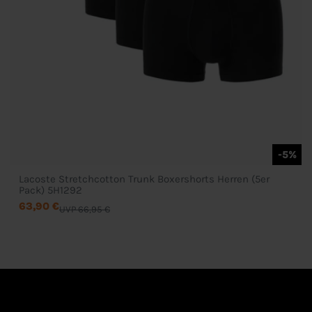
-5%
Lacoste Stretchcotton Trunk Boxershorts Herren (5er
Pack) 5H1292
63,90 €
UVP 66,95 €