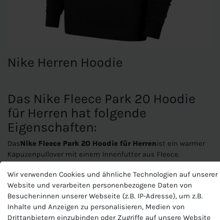
Nike Herren Hoodie
Das Nike Fleece Park 20 Hoodie
für Herren hat folgende
Eigenschaften:
Das
Nike Fleece Park 20 Hoodie für Herren
ist ein warmer
Kapuzenpullover mit einem Innenfutter aus Fleece.
Wir verwenden Cookies und ähnliche Technologien auf unserer
Eigenschaften:
Website und verarbeiten personenbezogene Daten von
Passform:
normale Passform; Rundhals
Besucher:innen unserer Webseite (z.B. IP-Adresse), um z.B.
Temperaturregulierung:
weiches, warmes Fleecefutter
Inhalte und Anzeigen zu personalisieren, Medien von
Taschen:
Kängurutasche
Drittanbietern einzubinden oder Zugriffe auf unsere Website