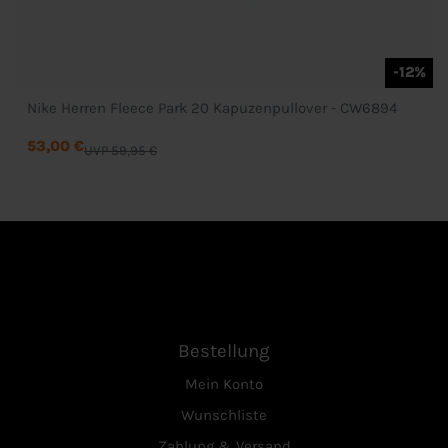
-12%
Nike Herren Fleece Park 20 Kapuzenpullover - CW6894
53,00 €
UVP 59,95 €
Bestellung
Mein Konto
Wunschliste
Zahlung & Versand