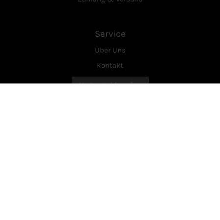
Service
Über Uns
Kontakt
Vertrag widerrufen
Rechtliches
AGB
Datenschutzerklärung
Widerrufsrecht
Impressum