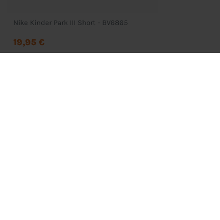
Nike Kinder Park III Short - BV6865
19,95 €
Bestellung
Mein Konto
Wunschliste
Zahlung & Versand