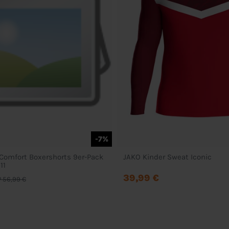
-7%
 Comfort Boxershorts 9er-Pack
JAKO Kinder Sweat Iconic
11
39,99 €
 56,99 €