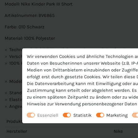
Modell: Nike Kinder Park III Short
Artikelnummer: BV6865
Farbe: 010 Schwarz
Material: 100% Polyester
Technologie Dri-FIT-Material zu trocknen und Komfort Haut.
Wir verwenden Cookies und ähnliche Technologien a
Verschluss: Pull On
Daten von Besucher:innen unserer Webseite (z.B. IP-A
100% Polyester
Medien von Drittanbietern einzubinden oder Zugriffe
erfolgt erst durch gesetzte Cookies. Wir teilen diese
Modellnummer: BV6865
Die Datenverarbeitung kann mit Einwilligung oder au
Zustimmung kann erteilt oder abgelehnt werden. Es b
Standard Passform
zu einem späteren Zeitpunkt zu ändern oder zu wide
Elastischer Bund mit Kordelzug
Hinweise zur Verwendung personenbezogener Daten 
Angewinkelte Nähte an den Seiten ermöglichen uneingeschr
Essenziell
Statistik
Marketing
Produktnummer
BV6865
Hersteller
Nike