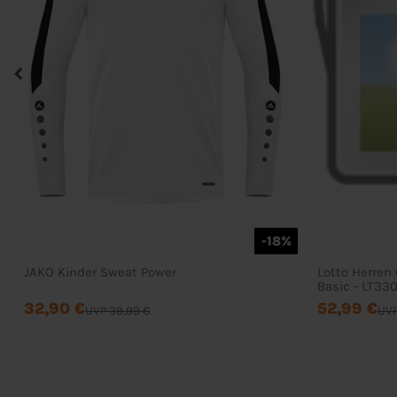
-18%
JAKO Kinder Sweat Power
Lotto Herren
Basic - LT330
32,90 €
52,99 €
UVP 39,99 €
UVP