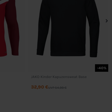
-40%
JAKO Kinder Kapuzensweat Base
32,90 €
UVP 54,99 €