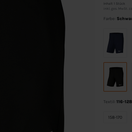
Inhalt
1
Stück
inkl. ges. MwSt. zz
Farbe:
Schwa
Textil:
116-128
158-170