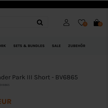
0
0
ORK
SETS & BUNDLES
SALE
ZUBEHÖR
der Park III Short - BV6865
BV6865
EUR