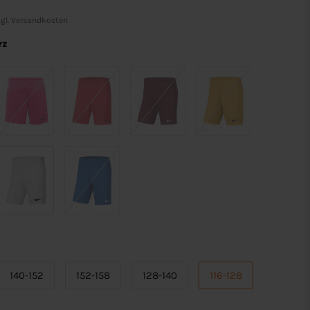
gl.
Versandkosten
rz
140-152
152-158
128-140
116-128