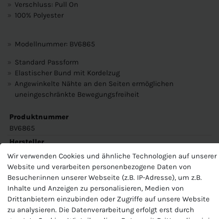
Verschluss: Pull On
100% Polyester
Modellnummer: BV6865
Standard Passform
Elastischer Bund mit Kordelzug
Angewinkelte Nähte an den Seiten ermöglichen
uneingeschränkte Bewegungsfreiheit
Produktnummer
BV6865
Hersteller
Nike
Wir verwenden Cookies und ähnliche Technologien auf unserer
Website und verarbeiten personenbezogene Daten von
EU-Verantwortlicher
Besucher:innen unserer Webseite (z.B. IP-Adresse), um z.B.
Nike European Operations Netherlands B.V., Colosseum 1 ,
1213 NL Hilversum , Niederlande, +49 3034649110,
Inhalte und Anzeigen zu personalisieren, Medien von
serviceinfo.de@nike.com
Drittanbietern einzubinden oder Zugriffe auf unsere Website
zu analysieren. Die Datenverarbeitung erfolgt erst durch