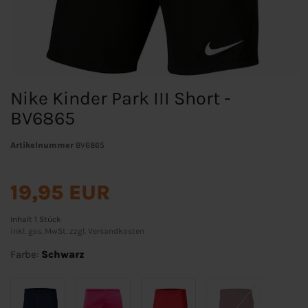
Nike Kinder Park III Short -
BV6865
Artikelnummer
BV6865
19,95 EUR
Inhalt
1
Stück
inkl. ges. MwSt. zzgl.
Versandkosten
Farbe:
Schwarz