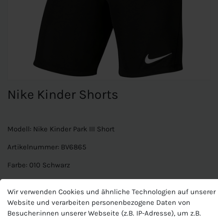
Nike Kinder Shorts
Modell: Nike Kinder Park III Short
Artikelnummer: BV6865
Farbe: 010 Schwarz
Material: 100% Polyester
Wir verwenden Cookies und ähnliche Technologien auf unserer
Technologie Dri-FIT-Material zu trocknen und Komfort
Website und verarbeiten personenbezogene Daten von
Haut.
Besucher:innen unserer Webseite (z.B. IP-Adresse), um z.B.