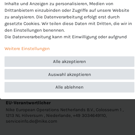
Verschluss: Pull On
Inhalte und Anzeigen zu personalisieren, Medien von
100% Polyester
Drittanbietern einzubinden oder Zugriffe auf unsere Website
zu analysieren. Die Datenverarbeitung erfolgt erst durch
gesetzte Cookies. Wir teilen diese Daten mit Dritten, die wir in
Modellnummer: BV6865
den Einstellungen benennen.
Die Datenverarbeitung kann mit Einwilligung oder aufgrund
Standard Passform
eines berechtigten Interesses erfolgen. Die Zustimmung kann
Elastischer Bund mit Kordelzug
Weitere Einstellungen
erteilt oder abgelehnt werden. Es besteht das Recht, nicht
Angewinkelte Nähte an den Seiten ermöglichen
einzuwilligen und die Einwilligung zu einem späteren
uneingeschränkte Bewegungsfreiheit
Alle akzeptieren
Zeitpunkt zu ändern oder zu widerrufen. Beachten Sie unser
Impressum
und weitere Hinweise zur Verwendung
Produktnummer
Auswahl akzeptieren
personenbezogener Daten in unserer
Daten­schutz­erklärung
.
BV6865
Alle ablehnen
Hersteller
Nike
EU-Verantwortlicher
Nike European Operations Netherlands B.V., Colosseum 1 ,
1213 NL Hilversum , Niederlande, +49 3034649110,
serviceinfo.de@nike.com