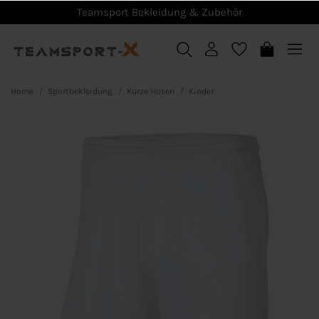
Teamsport Bekleidung & Zubehör
Home
Sportbekleidung
Kurze Hosen
Kinder