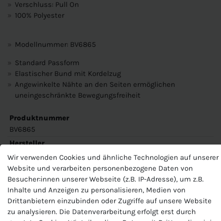
Verschluss: Pull On
100% Polyester
Modellnummer: BV6865
Standard Passform
Elastischer Bund mit Kordelzug
Angewinkelte Nähte an den Seiten ermöglichen
uneingeschränkte Bewegungsfreiheit
Produktnummer
BV6865
Hersteller
Nike
Wir verwenden Cookies und ähnliche Technologien auf unserer
Website und verarbeiten personenbezogene Daten von
EU-Verantwortlicher
Besucher:innen unserer Webseite (z.B. IP-Adresse), um z.B.
Nike European Operations Netherlands B.V., Colosseum 1 ,
1213 NL Hilversum , Niederlande, +49 3034649110,
Inhalte und Anzeigen zu personalisieren, Medien von
serviceinfo.de@nike.com
Drittanbietern einzubinden oder Zugriffe auf unsere Website
zu analysieren. Die Datenverarbeitung erfolgt erst durch