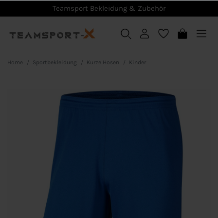
Teamsport Bekleidung & Zubehör
Home
Sportbekleidung
Kurze Hosen
Kinder