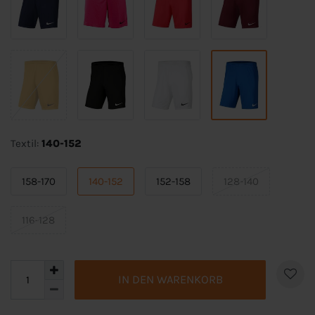
Textil:
140-152
158-170
140-152
152-158
128-140
116-128
IN DEN WARENKORB