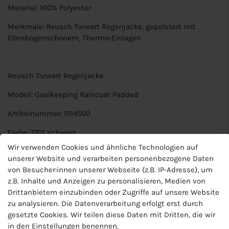
Material: 100% Polyester
Merkmale: Reusch Torwart Regenjacke, gepolstert mit
Ellenbogenschonern, Thermo-Einlagen
Reusch Torwart Regenjacke
Modell: Goalkeeping Raincoat Padded
Artikelnummer: 5114500
Farbe: 7701 schwarz
Wir verwenden Cookies und ähnliche Technologien auf
Material: 100% Polyester
unserer Website und verarbeiten personenbezogene Daten
von Besucher:innen unserer Webseite (z.B. IP-Adresse), um
Merkmale: Reusch Torwart Regenjacke, gepolstert mit
z.B. Inhalte und Anzeigen zu personalisieren, Medien von
Ellenbogenschonern, Thermo-Einlagen
Drittanbietern einzubinden oder Zugriffe auf unsere Website
zu analysieren. Die Datenverarbeitung erfolgt erst durch
Produktnummer
gesetzte Cookies. Wir teilen diese Daten mit Dritten, die wir
5114500 7701
in den Einstellungen benennen.