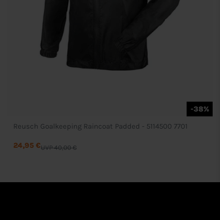
-38%
Reusch Goalkeeping Raincoat Padded - 5114500 7701
24,95 €
UVP 40,00 €