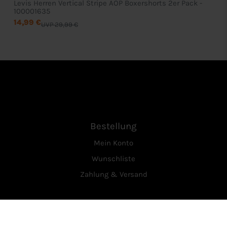
Levis Herren Vertical Stripe AOP Boxershorts 2er Pack -
100001635
14,99 €
UVP 29,99 €
Bestellung
Mein Konto
Wunschliste
Zahlung & Versand
Service
Über Uns