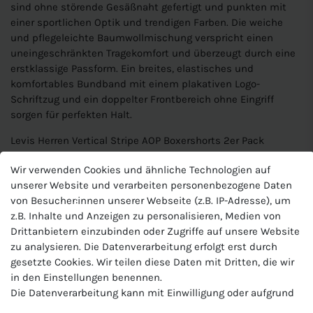
sind ohne störende Gesäßnaht gefertigt und punkten mit
einer sportlichen Optik und trendigen Farben. Die weiche
und pflegeleichte Baumwollmischung verspricht einen
uneingeschränkten Tragekomfort und überzeugt durch eine
erstklassige Passform. Ein breites, elastisches und
komfortables Bundband mit einem plakativen Logo-
Schriftzug und ein doppelter Frontbereich ohne Eingriff
sorgen für perfekten Halt.
Levis Herren Vertical Stripe AOP Boxershorts 2er Pack
Artikelnummer: 100001635
Wir verwenden Cookies und ähnliche Technologien auf
unserer Website und verarbeiten personenbezogene Daten
Material: 95% Baumwolle, 5% Elasthan
von Besucher:innen unserer Webseite (z.B. IP-Adresse), um
z.B. Inhalte und Anzeigen zu personalisieren, Medien von
Paßform: Komfort Passform
Drittanbietern einzubinden oder Zugriffe auf unsere Website
zu analysieren. Die Datenverarbeitung erfolgt erst durch
Bequemer und elsastischer Bund mit Levis Logo
gesetzte Cookies. Wir teilen diese Daten mit Dritten, die wir
Materialmix aus super weichem Baumwollstrech
in den Einstellungen benennen.
Keine hochrutschende Beinöffnung und zwicken
Die Datenverarbeitung kann mit Einwilligung oder aufgrund
Material: 95% Baumwolle, 5% Elasthan - Paßform: Komfort
eines berechtigten Interesses erfolgen. Die Zustimmung