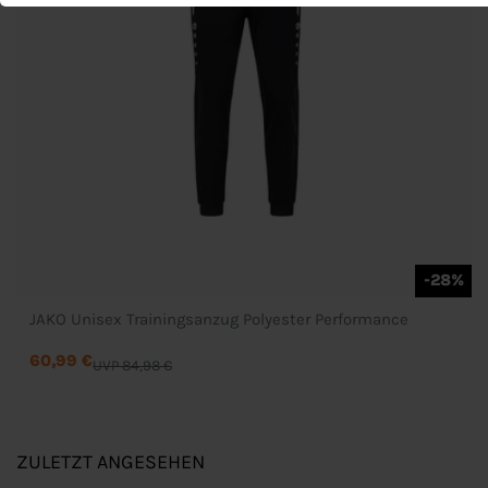
-28%
JAKO Unisex Trainingsanzug Polyester Performance
60,99 €
UVP 84,98 €
ZULETZT ANGESEHEN