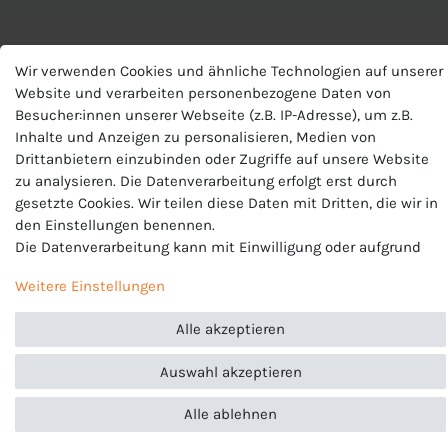
Wir verwenden Cookies und ähnliche Technologien auf unserer
Website und verarbeiten personenbezogene Daten von
Besucher:innen unserer Webseite (z.B. IP-Adresse), um z.B.
ARTIKELLISTE
Inhalte und Anzeigen zu personalisieren, Medien von
Drittanbietern einzubinden oder Zugriffe auf unsere Website
zu analysieren. Die Datenverarbeitung erfolgt erst durch
gesetzte Cookies. Wir teilen diese Daten mit Dritten, die wir in
den Einstellungen benennen.
Die Datenverarbeitung kann mit Einwilligung oder aufgrund
eines berechtigten Interesses erfolgen. Die Zustimmung kann
Weitere Einstellungen
erteilt oder abgelehnt werden. Es besteht das Recht, nicht
einzuwilligen und die Einwilligung zu einem späteren
Alle akzeptieren
Zeitpunkt zu ändern oder zu widerrufen. Beachten Sie unser
Impressum
und weitere Hinweise zur Verwendung
Auswahl akzeptieren
personenbezogener Daten in unserer
Daten­schutz­erklärung
.
Alle ablehnen