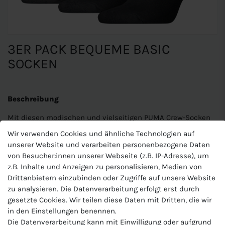
3ER PACK BEQUEME BASIC
SOCKEN
Beschreibung
Mit diesen modischen und vielseitigen PUMA Crew-Socken
peppst du dein Outfit auf. Dieser 3er-Pack ist ein absolutes
Wir verwenden Cookies und ähnliche Technologien auf
Must-have für jeden Trendsetter, egal ob in der Straße oder
unserer Website und verarbeiten personenbezogene Daten
im Studio. Die gepolsterte Sohle bietet den ultimativen
von Besucher:innen unserer Webseite (z.B. IP-Adresse), um
Komfort für jeden Tag sowie die perfekte Passform, um
z.B. Inhalte und Anzeigen zu personalisieren, Medien von
Irritationen auf der Haut zu vermeiden.
Drittanbietern einzubinden oder Zugriffe auf unsere Website
zu analysieren. Die Datenverarbeitung erfolgt erst durch
Materialzusammensetzung:72% Baumwolle, 23% Polyester,
gesetzte Cookies. Wir teilen diese Daten mit Dritten, die wir
3% Polyamide;2% Elastan
in den Einstellungen benennen.
Die Datenverarbeitung kann mit Einwilligung oder aufgrund