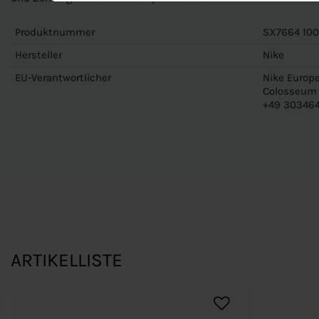
Produktnummer
SX7664 100
Hersteller
Nike
EU-Verantwortlicher
Nike Europe
Colosseum 1
+49 303464
ARTIKELLISTE