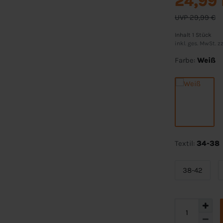
24,99
UVP 29,99 €
Inhalt
1
Stück
inkl. ges. MwSt. zz
Farbe:
Weiß
Textil:
34-38
38-42