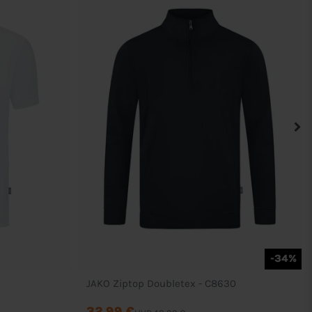
-34%
JAKO Ziptop Doubletex - C8630
32,99 €