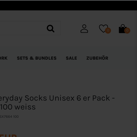
0
0
ORK
SETS & BUNDLES
SALE
ZUBEHÖR
eryday Socks Unisex 6 er Pack -
100 weiss
SX7664 100