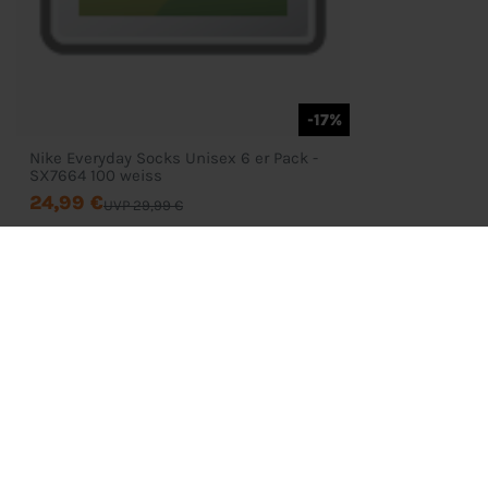
-17%
Nike Everyday Socks Unisex 6 er Pack -
SX7664 100 weiss
24,99 €
UVP 29,99 €
Bestellung