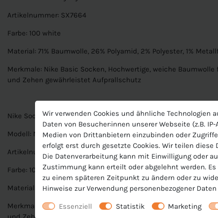
Artikelnummer: SX7664
Farbe: 100 white
Material: 71% Baumwolle, 26% Polyamid, 2% Polyester, 1% Metall
Merkmale: Nike Basic Socken, Hochwertige, weiche Baumwolle fü
und Zehen gewährleistet Aufprallschutz
Wir verwenden Cookies und ähnliche Technologien a
Nike Socken
Daten von Besucher:innen unserer Webseite (z.B. IP-A
Modell: Nike Everyday Cushioned Crew
Medien von Drittanbietern einzubinden oder Zugriffe
erfolgt erst durch gesetzte Cookies. Wir teilen diese
Artikelnummer: SX7664
Die Datenverarbeitung kann mit Einwilligung oder au
Zustimmung kann erteilt oder abgelehnt werden. Es b
Farbe: 100 white
zu einem späteren Zeitpunkt zu ändern oder zu wide
Material: 71% Baumwolle, 26% Polyamid, 2% Polyester, 1% Metall
Hinweise zur Verwendung personenbezogener Daten 
Merkmale: Nike Basic Socken, Hochwertige, weiche Baumwolle fü
Essenziell
Statistik
Marketing
und Zehen gewährleistet Aufprallschutz