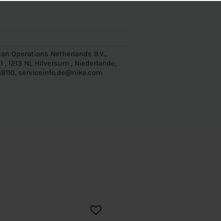
an Operations Netherlands B.V.,
 , 1213 NL Hilversum , Niederlande,
9110, serviceinfo.de@nike.com