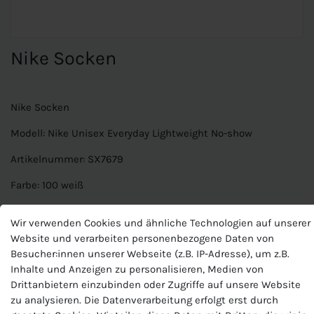
Nike Socken
Nike Socken
Modell: Nike Unisex Everyday Lightweight No-show
Artikelnummer: SX7679
Farbe: 100 weiß
Material: 66% Baumwolle, 32% Polyester, 2% Elasthan
Wir verwenden Cookies und ähnliche Technologien auf unserer
Merkmale: Nike Basic Socken, Hochwertige, weiche
Website und verarbeiten personenbezogene Daten von
Baumwolle für Strapazierfähigkeit, Polsterung an Ferse und
Besucher:innen unserer Webseite (z.B. IP-Adresse), um z.B.
Zehen gewährleistet Aufprallschutz
Inhalte und Anzeigen zu personalisieren, Medien von
Drittanbietern einzubinden oder Zugriffe auf unsere Website
zu analysieren. Die Datenverarbeitung erfolgt erst durch