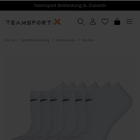
Teamsport Bekleidung & Zubehör
Home
Sportbekleidung
Accessoires
Socken