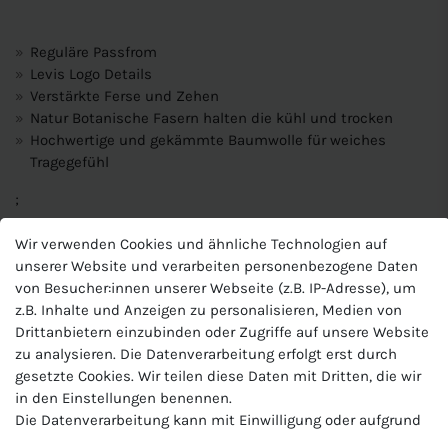
Reguläre Passfrom
Levis Logo Details
Verstärkte Ferse und Zehen
Natur Botanische Fasern halten die kühl und trocken
Hochwertige und gekämmte Baumwolle für weiches
Tragegefühl
;
Wir verwenden Cookies und ähnliche Technologien auf
Produktnummer
unserer Website und verarbeiten personenbezogene Daten
701203950
von Besucher:innen unserer Webseite (z.B. IP-Adresse), um
Hersteller
z.B. Inhalte und Anzeigen zu personalisieren, Medien von
Levi's
Drittanbietern einzubinden oder Zugriffe auf unsere Website
EU-Verantwortlicher
zu analysieren. Die Datenverarbeitung erfolgt erst durch
Stichd B.V., De Waterman 2 , 5215 MX's-Hertogenbosch ,
gesetzte Cookies. Wir teilen diese Daten mit Dritten, die wir
Niederlande, +31 73 688 9393, info@stichd.com
in den Einstellungen benennen.
Die Datenverarbeitung kann mit Einwilligung oder aufgrund
eines berechtigten Interesses erfolgen. Die Zustimmung