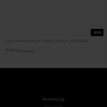
-33%
Levis Unisex Mid Cut Socks 2 er Pack - 701203950
9,95 €
UVP 14,95 €
Bestellung
Mein Konto