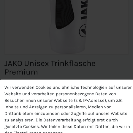
JAKO Unisex Trinkflasche
Premium
Wir verwenden Cookies und ähnliche Technologien auf unserer
JAKO Unisex Trinkflasche
Website und verarbeiten personenbezogene Daten von
Premium
Besucher:innen unserer Webseite (z.B. IP-Adresse), um z.B.
Inhalte und Anzeigen zu personalisieren, Medien von
Drittanbietern einzubinden oder Zugriffe auf unsere Website
Praktische Trinkflasche für Training und Freizeit
zu analysieren. Die Datenverarbeitung erfolgt erst durch
750 ml Fassungsvermögen
gesetzte Cookies. Wir teilen diese Daten mit Dritten, die wir in
Durchmesser: 7 cm, Höhe: 20 cm
den Einstellungen benennen.