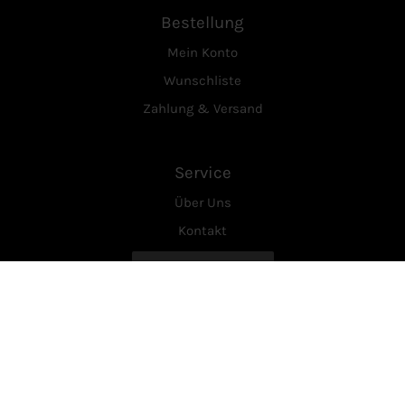
Bestellung
Mein Konto
Wunschliste
Zahlung & Versand
Service
Über Uns
Kontakt
Vertrag widerrufen
Rechtliches
AGB
Datenschutzerklärung
Widerrufsrecht