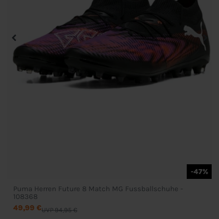
-47%
Puma Herren Future 8 Match MG Fussballschuhe -
108368
49,99 €
UVP 94,95 €