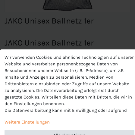
JAKO Unisex Ballnetz 1er
JAKO Unisex Ballnetz 1er
Für 1 Ball
Wir verwenden Cookies und ähnliche Technologien auf unserer
Zur Aufbewahrung oder zum Transport
Website und verarbeiten personenbezogene Daten von
Ohne Inhalt
Besucher:innen unserer Webseite (z.B. IP-Adresse), um z.B.
Inhalte und Anzeigen zu personalisieren, Medien von
Drittanbietern einzubinden oder Zugriffe auf unsere Website
zu analysieren. Die Datenverarbeitung erfolgt erst durch
Produktnummer
gesetzte Cookies. Wir teilen diese Daten mit Dritten, die wir in
J-2383-U
den Einstellungen benennen.
Hersteller
Die Datenverarbeitung kann mit Einwilligung oder aufgrund
Jako
eines berechtigten Interesses erfolgen. Die Zustimmung kann
Weitere Einstellungen
erteilt oder abgelehnt werden. Es besteht das Recht, nicht
EU-Verantwortlicher
einzuwilligen und die Einwilligung zu einem späteren
JAKO AG, Amtstrasse 82 , 74673 Mulfingen , Deutschland,