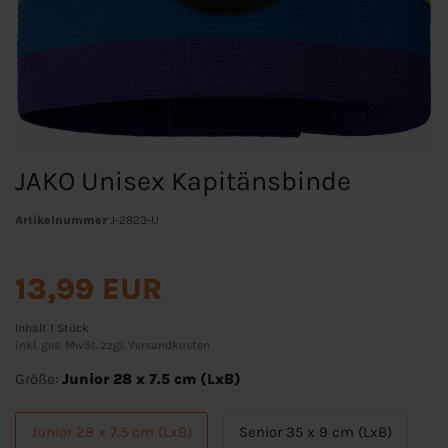
JAKO Unisex Kapitänsbinde
Artikelnummer
J-2823-U
13,99 EUR
Inhalt
1
Stück
inkl. ges. MwSt. zzgl.
Versandkosten
Größe:
Junior 28 x 7.5 cm (LxB)
Junior 28 x 7.5 cm (LxB)
Senior 35 x 9 cm (LxB)