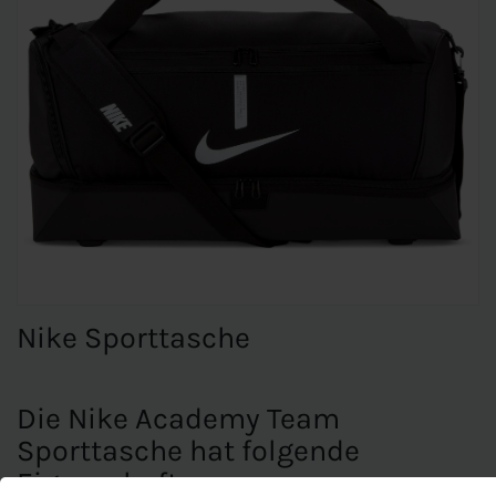
Nike Sporttasche
Die Nike Academy Team
Sporttasche hat folgende
Eigenschaften: