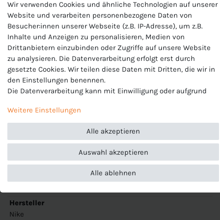
Wir verwenden Cookies und ähnliche Technologien auf unserer
Die
Nike Academy Team Sporttasche
ist eine große Tasche
Website und verarbeiten personenbezogene Daten von
in der man all seine Sportsachen transportieren kann.
Besucher:innen unserer Webseite (z.B. IP-Adresse), um z.B.
Inhalte und Anzeigen zu personalisieren, Medien von
Eigenschaften:
Drittanbietern einzubinden oder Zugriffe auf unsere Website
zu analysieren. Die Datenverarbeitung erfolgt erst durch
Fächer:
zwei Reißverschlussfächer wovon ein Bodenfach
gesetzte Cookies. Wir teilen diese Daten mit Dritten, die wir in
für Schuhe oder feuchte Bekleidung
den Einstellungen benennen.
Schulterriemen:
Verstellbarer und abnehmbarer
Die Datenverarbeitung kann mit Einwilligung oder aufgrund
Schulterriemen; zwei Tragegurte
eines berechtigten Interesses erfolgen. Die Zustimmung kann
Maße:
64 x 30 x 30cm (Inhalt: 59 liter)
Weitere Einstellungen
erteilt oder abgelehnt werden. Es besteht das Recht, nicht
Farbe:
rot-schwarz-weiß
einzuwilligen und die Einwilligung zu einem späteren
Material:
100% Polyester
Alle akzeptieren
Zeitpunkt zu ändern oder zu widerrufen. Beachten Sie unser
Besonderheiten:
Verstärkter Boden
Impressum
und weitere Hinweise zur Verwendung
Auswahl akzeptieren
personenbezogener Daten in unserer
Daten­schutz­erklärung
.
Alle ablehnen
Produktnummer
CU8087
Hersteller
Nike