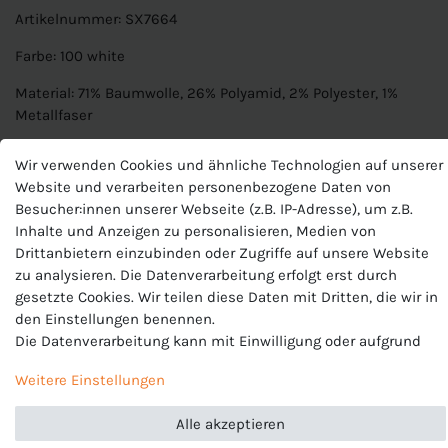
Artikelnummer: SX7664
Farbe: 100 white
Material: 71% Baumwolle, 26% Polyamid, 2% Polyester, 1%
Metallfaser
Merkmale: Nike Basic Socken, Hochwertige, weiche
Wir verwenden Cookies und ähnliche Technologien auf unserer
Baumwolle für Strapazierfähigkeit, Polsterung an Ferse und
Website und verarbeiten personenbezogene Daten von
Zehen gewährleistet Aufprallschutz
Besucher:innen unserer Webseite (z.B. IP-Adresse), um z.B.
Inhalte und Anzeigen zu personalisieren, Medien von
Produktnummer
Drittanbietern einzubinden oder Zugriffe auf unsere Website
SX7664 100
zu analysieren. Die Datenverarbeitung erfolgt erst durch
Hersteller
gesetzte Cookies. Wir teilen diese Daten mit Dritten, die wir in
Nike
den Einstellungen benennen.
Die Datenverarbeitung kann mit Einwilligung oder aufgrund
EU-Verantwortlicher
eines berechtigten Interesses erfolgen. Die Zustimmung kann
Nike European Operations Netherlands B.V., Colosseum 1 ,
Weitere Einstellungen
erteilt oder abgelehnt werden. Es besteht das Recht, nicht
1213 NL Hilversum , Niederlande, +49 3034649110,
serviceinfo.de@nike.com
einzuwilligen und die Einwilligung zu einem späteren
Alle akzeptieren
Zeitpunkt zu ändern oder zu widerrufen. Beachten Sie unser