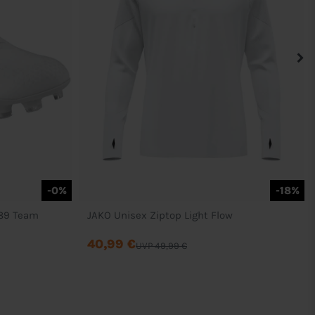
-0%
-18%
S89 Team
JAKO Unisex Ziptop Light Flow
40,99 €
UVP 49,99 €