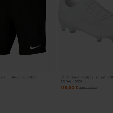
ark III Short - BV6855
JAKO Herren Fußballschuh R
FG/AG - 5551
119,50 €
UVP 119,99 €