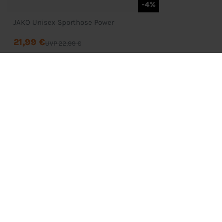
-4%
JAKO Unisex Sporthose Power
21,99 €
UVP 22,99 €
Bestellung
Mein Konto
Wunschliste
Zahlung & Versand