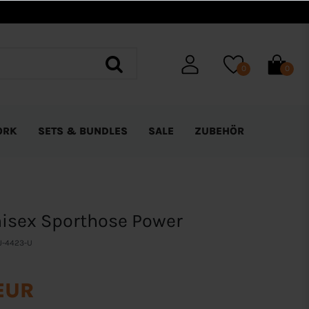
0
0
ORK
SETS & BUNDLES
SALE
ZUBEHÖR
isex Sporthose Power
J-4423-U
 EUR