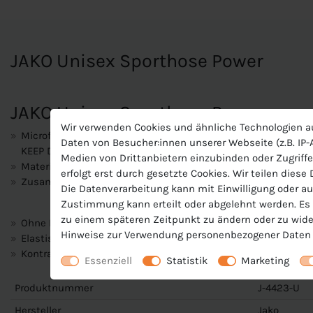
JAKO Unisex Sporthose Power
JAKO Unisex Sporthose Power
Wir verwenden Cookies und ähnliche Technologien a
Microfeine Fasern transportieren Feuchtigkeit unmittelbar an
Daten von Besucher:innen unserer Webseite (z.B. IP-A
KEEP DRY, dass das Material sehr schnell trocknet und Du be
Medien von Drittanbietern einzubinden oder Zugriffe
Materialart:Polyester-Interlock
erfolgt erst durch gesetzte Cookies. Wir teilen diese
Zusammensetzung: 100 % Polyester (recycelt)
Die Datenverarbeitung kann mit Einwilligung oder au
Zustimmung kann erteilt oder abgelehnt werden. Es b
zu einem späteren Zeitpunkt zu ändern oder zu wide
Ohne Innenslip
Hinweise zur Verwendung personenbezogener Daten 
Elastischer Bund mit Kordelzug
Kontrasteinsatz in Wabenstruktur
Essenziell
Statistik
Marketing
Produktnummer
J-4423-U
Hersteller
Jako