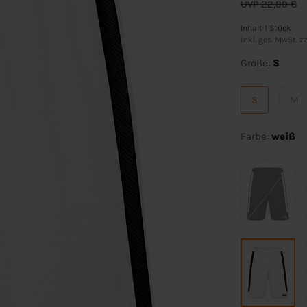
UVP 22,99 €
Inhalt
1
Stück
inkl. ges. MwSt. zz
Größe:
S
S
M
Farbe:
weiß