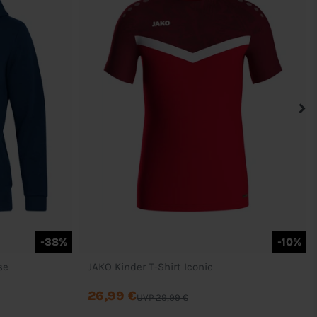
-38%
-10%
se
JAKO Kinder T-Shirt Iconic
26,99 €
UVP 29,99 €