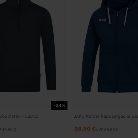
-34%
Doubletex - C8630
JAKO Kinder Kapuzenjacke Ba
36,90 €
 49,99 €
UVP 59,99 €