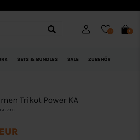
0
0
ORK
SETS & BUNDLES
SALE
ZUBEHÖR
men Trikot Power KA
J-4223-D
 EUR