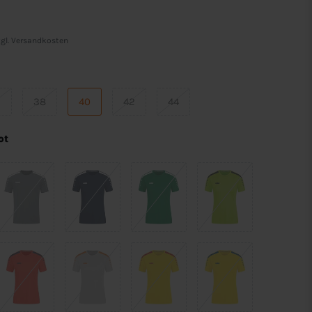
gl.
Versandkosten
6
38
40
42
44
ot