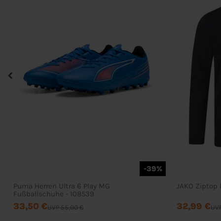
-39%
Puma Herren Ultra 6 Play MG
JAKO Ziptop 
Fußballschuhe - 108539
33,50 €
32,99 €
UVP 55,00 €
UVP