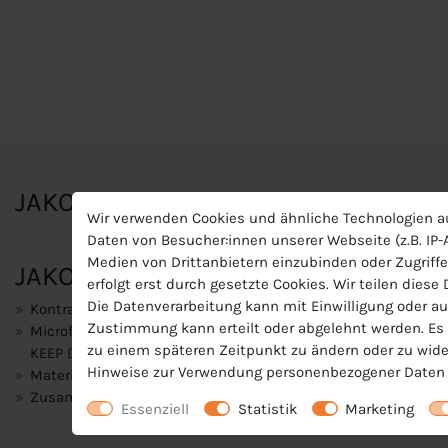
JAKO Damen Trikot Power KA
Wir verwenden Cookies und ähnliche Technologien a
Daten von Besucher:innen unserer Webseite (z.B. IP-A
Medien von Drittanbietern einzubinden oder Zugriffe
JAKO Damen Trikot Power KA
erfolgt erst durch gesetzte Cookies. Wir teilen diese
Die Datenverarbeitung kann mit Einwilligung oder au
Kontrasteinsatz in Wabenstruktur
Zustimmung kann erteilt oder abgelehnt werden. Es b
Microfeine Fasern transportieren Feuchtigkeit unmittelbar an
zu einem späteren Zeitpunkt zu ändern oder zu wide
KEEP DRY, dass das Material sehr schnell trocknet und Du be
Hinweise zur Verwendung personenbezogener Daten 
Materialart:Polyester-Interlock
Zusammensetzung: 100 % Polyester (recycelt)
Essenziell
Statistik
Marketing