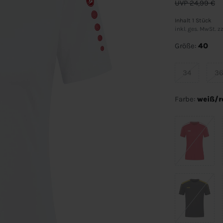
UVP 24,99 €
Inhalt
1
Stück
inkl. ges. MwSt. zz
Größe:
40
34
3
Farbe:
weiß/r