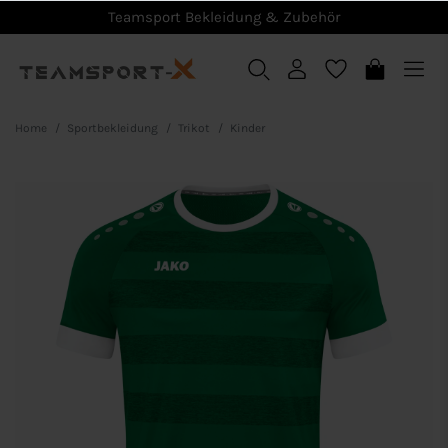
Teamsport Bekleidung & Zubehör
Home
Sportbekleidung
Trikot
Kinder