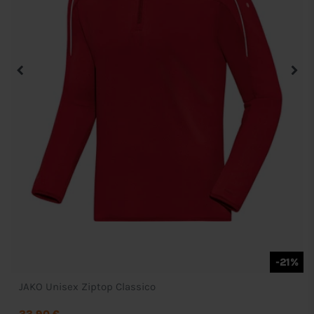
-21%
JAKO Unisex Ziptop Classico
33,90 €