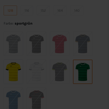
128
116
152
164
140
Farbe:
sportgrün