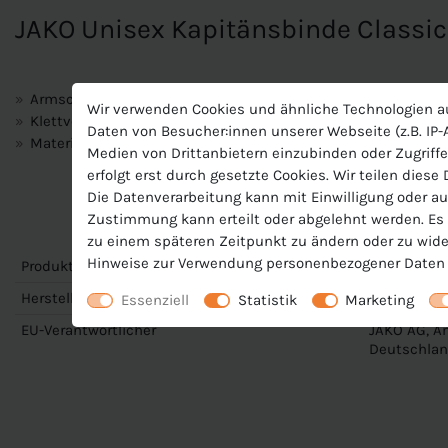
JAKO Unisex Kapitänsbinde Classi
Armschlaufe
Wir verwenden Cookies und ähnliche Technologien a
Klettverschluss
Daten von Besucher:innen unserer Webseite (z.B. IP-A
Material: 70 % Polyester, 30 % Elasthan
Medien von Drittanbietern einzubinden oder Zugriffe
erfolgt erst durch gesetzte Cookies. Wir teilen diese
Die Datenverarbeitung kann mit Einwilligung oder au
Zustimmung kann erteilt oder abgelehnt werden. Es b
zu einem späteren Zeitpunkt zu ändern oder zu wide
Hinweise zur Verwendung personenbezogener Daten 
Produktnummer
J-2820-U
Hersteller
Jako
Essenziell
Statistik
Marketing
EU-Verantwortlicher
JAKO AG, Am
Deutschlan