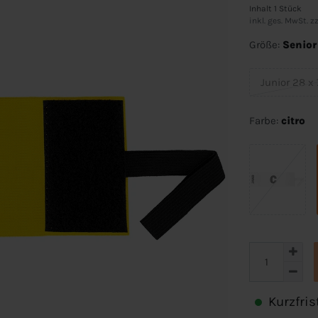
Inhalt
1
Stück
inkl. ges. MwSt. zz
Größe:
Senior
Junior 28 x 
Farbe:
citro
Kurzfris