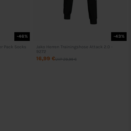
-46%
-43%
r Pack Socks
Jako Herren Trainingshose Attack 2.0 -
9272
16,99 €
UVP 29,99 €
Rechtliches
AGB