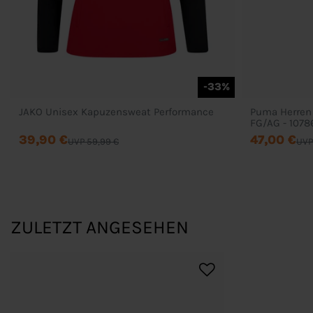
-33%
JAKO Unisex Kapuzensweat Performance
Puma Herren
FG/AG - 1078
39,90 €
47,00 €
UVP 59,99 €
UVP
ZULETZT ANGESEHEN
Bestellung
Mein Konto