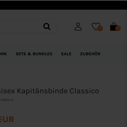
0
0
ORK
SETS & BUNDLES
SALE
ZUBEHÖR
isex Kapitänsbinde Classico
J-2820-U
 EUR