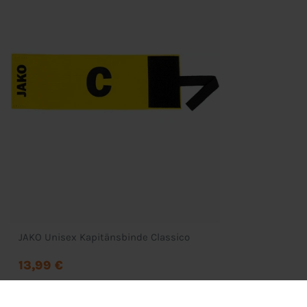
Wunschliste
Zahlung & Versand
D
JAKO Unisex Kapitänsbinde Classico
13,99 €