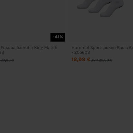
-41%
 Fussballschuhe King Match
Hummel Sportsocken Basic 6e
63
- 205603
12,99 €
 79,95 €
UVP 23,90 €
Service
Über Uns